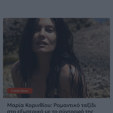
Celeb News
Μαρία Κορινθίου: Ρομαντικό ταξίδι
στο εξωτερικό με το σύντροφό της