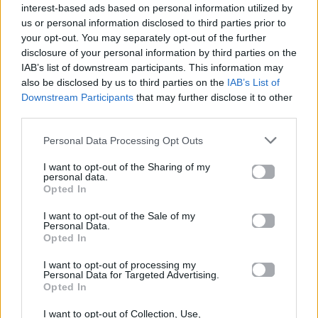
interest-based ads based on personal information utilized by
16.04.2021
us or personal information disclosed to third parties prior to
your opt-out. You may separately opt-out of the further
disclosure of your personal information by third parties on the
IAB’s list of downstream participants. This information may
also be disclosed by us to third parties on the
IAB’s List of
Downstream Participants
that may further disclose it to other
third parties.
Personal Data Processing Opt Outs
I want to opt-out of the Sharing of my
personal data.
Opted In
I want to opt-out of the Sale of my
Personal Data.
Opted In
News
I want to opt-out of processing my
Personal Data for Targeted Advertising.
Opted In
Δείτε την Μαρία Κορινθίου πιο sexy
από ποτέ να απολαμβάνει τις
I want to opt-out of Collection, Use,