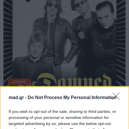
EVENTS
Supergrass και The Damned στο
mad.gr -
Do Not Process My Personal Information
Release Athens 2025
If you wish to opt-out of the sale, sharing to third parties, or
processing of your personal or sensitive information for
20.05.2025
targeted advertising by us, please use the below opt-out