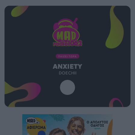
ΠΑΙΖΕΙ ΤΩΡΑ
ANXIETY
DOECHII