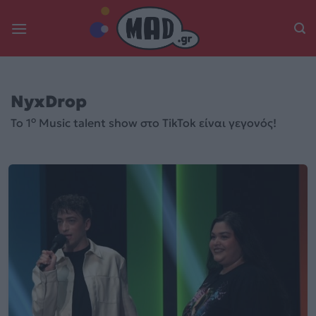
Skip
to
content
NyxDrop
ο
To 1
Music talent show στο TikTok είναι γεγονός!