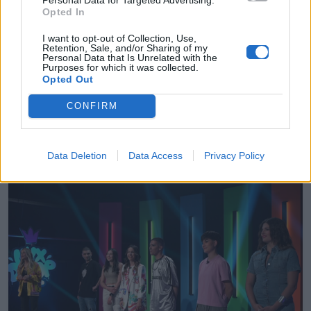
Opted In
I want to opt-out of Collection, Use,
Retention, Sale, and/or Sharing of my
News
Personal Data that Is Unrelated with the
Purposes for which it was collected.
Opted Out
Γνώρισε τους 12 διαγωνιζόμενους του
NYXDrop
CONFIRM
29.05.2025
Data Deletion
Data Access
Privacy Policy