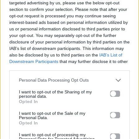
targeted advertising by us, please use the below opt-out
section to confirm your selection. Please note that after your
opt-out request is processed you may continue seeing
NYXDrop: Τι είδαμε στα πρώτα 3
interest-based ads based on personal information utilized by
επεισόδια- Οι 6 διαγωνιζόμενοι που
us or personal information disclosed to third parties prior to
πέρασαν στην επόμενη φάση και το 1o
your opt-out. You may separately opt-out of the further
challenge
disclosure of your personal information by third parties on the
IAB’s list of downstream participants. This information may
also be disclosed by us to third parties on the
IAB’s List of
03.06.2025
Downstream Participants
that may further disclose it to other
third parties.
Personal Data Processing Opt Outs
I want to opt-out of the Sharing of my
personal data.
Opted In
I want to opt-out of the Sale of my
Personal Data.
Opted In
I want to opt-out of processing my
Personal Data for Targeted Advertising.