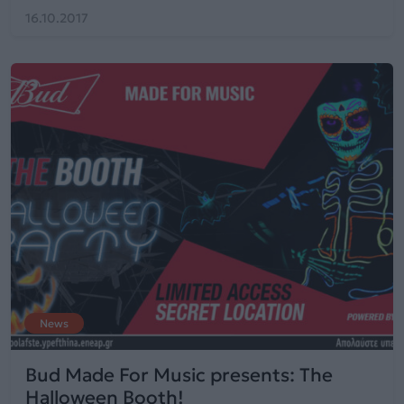
16.10.2017
News
Βud Made For Music presents: The
Halloween Booth!