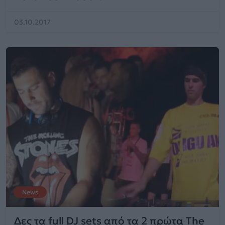
03.10.2017
News
Δες τα full DJ sets από τα 2 πρώτα The