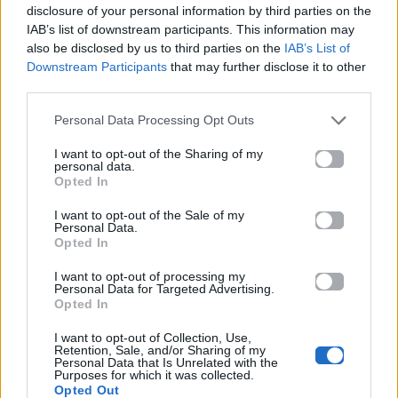
disclosure of your personal information by third parties on the
IAB’s list of downstream participants. This information may
also be disclosed by us to third parties on the
IAB’s List of
Downstream Participants
that may further disclose it to other
third parties.
Personal Data Processing Opt Outs
I want to opt-out of the Sharing of my
personal data.
Opted In
I want to opt-out of the Sale of my
Personal Data.
Opted In
News
I want to opt-out of processing my
Personal Data for Targeted Advertising.
Δες αυτή την Κυριακή στο Μad TV το
Opted In
πρώτο Τhe Booth event της μπύρας
I want to opt-out of Collection, Use,
BUD για τo 2017, με τον DJ Chris Child!
Retention, Sale, and/or Sharing of my
Personal Data that Is Unrelated with the
Purposes for which it was collected.
Opted Out
11.08.2017