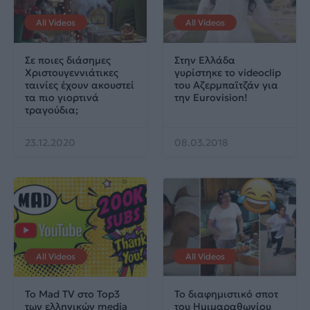
All Videos
All Videos
Σε ποιες διάσημες
Στην Ελλάδα
Χριστουγεννιάτικες
γυρίστηκε το videoclip
ταινίες έχουν ακουστεί
του Αζερμπαϊτζάν για
τα πιο γιορτινά
την Eurovision!
τραγούδια;
23.12.2020
08.03.2018
All Videos
All Videos
Το Mad TV στο Top3
Το διαφημιστικό σποτ
των ελληνικών media
του Ημιμαραθωνίου