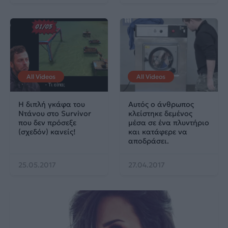
All Videos
All Videos
H διπλή γκάφα του
Αυτός ο άνθρωπος
Ντάνου στο Survivor
κλείστηκε δεμένος
που δεν πρόσεξε
μέσα σε ένα πλυντήριο
(σχεδόν) κανείς!
και κατάφερε να
αποδράσει.
25.05.2017
27.04.2017