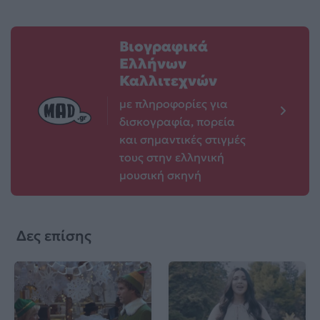
Βιογραφικά
Ελλήνων
Καλλιτεχνών
με πληροφορίες για
δισκογραφία, πορεία
και σημαντικές στιγμές
τους στην ελληνική
μουσική σκηνή
Δες επίσης