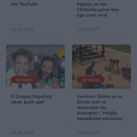
στο YouTube
Κρήτης με την
Eλληνίδα μάνα που
έχει γίνει viral
22.02.2018
20.07.2017
All Videos
All Videos
Ο Σπύρος Σαμοΐλης
Survivor: Σάλος με το
κάνει push ups!
βίντεο από το
αγώνισμα της
Κυριακής – Υπήρξε
παραβίαση κανόνων;
29.06.2017
26.06.2017