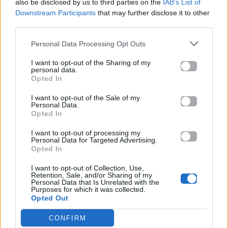
also be disclosed by us to third parties on the
IAB’s List of
Μουσικός νανουρίζει λιοντάρια παίζοντας το «November
Downstream Participants
that may further disclose it to other
rain» (βίντεο)
third parties.
Personal Data Processing Opt Outs
I want to opt-out of the Sharing of my
personal data.
Opted In
I want to opt-out of the Sale of my
Personal Data.
Χωνάκι ή κυπελλάκι; Σε
Αυτός είναι ο λόγος που οι
Opted In
αυτά τα 5 παγωτατζίδικα
beauty lovers
της Αθήνας η απάντηση
αντικαθιστούν το μαύρο
είναι…και τα δύο!
μολύβι με καφέ το
I want to opt-out of processing my
Personal Data for Targeted Advertising.
καλοκαίρι
Opted In
I want to opt-out of Collection, Use,
Retention, Sale, and/or Sharing of my
Personal Data that Is Unrelated with the
Purposes for which it was collected.
Αυτά είναι τα 4 prints στα μαγιό που θα βλέπεις σε κάθε
Opted Out
παραλία φέτος!
CONFIRM