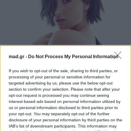
mad.gr -
Do Not Process My Personal Information
All Videos
If you wish to opt-out of the sale, sharing to third parties, or
Ο James Corden και το challenge με την Demi Lovato
processing of your personal or sensitive information for
που είναι πάλι υπέροχο.
targeted advertising by us, please use the below opt-out
section to confirm your selection. Please note that after your
07.04.2017
opt-out request is processed you may continue seeing
interest-based ads based on personal information utilized by
us or personal information disclosed to third parties prior to
your opt-out. You may separately opt-out of the further
disclosure of your personal information by third parties on the
IAB’s list of downstream participants. This information may