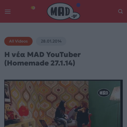
Skip
to
content
All Videos
28.01.2014
Η νέα MAD YouTuber
(Homemade 27.1.14)