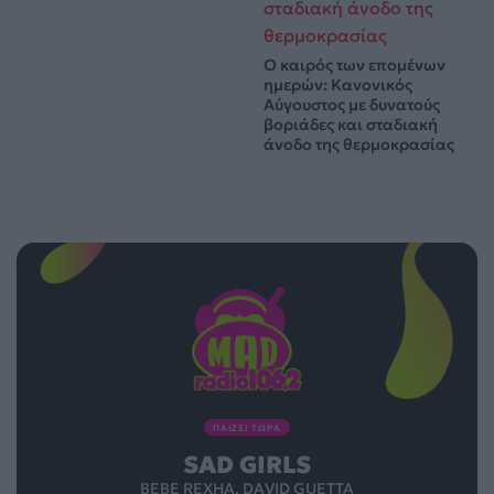
Ο καιρός των επομένων
ημερών: Κανονικός
Αύγουστος με δυνατούς
βοριάδες και σταδιακή
άνοδο της θερμοκρασίας
ΠΑΙΖΕΙ ΤΩΡΑ
SAD GIRLS
BEBE REXHA, DAVID GUETTA