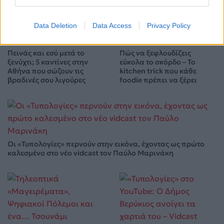
Data Deletion
Data Access
Privacy Policy
Πεινάς και εσύ μετά το
Πώς να ξεφλουδίζεις
ξενύχτι; 5 καντίνες στην
εύκολα το σκόρδο – Το
Αθήνα που σώζουν τις
kitchen trick που κάθε
βραδινές σου λιγούρες
foodie πρέπει να ξέρει
Οι «Τυπολογίες» περνούν στην εικόνα, έχοντας ως πρώτο
καλεσμένο στο νέο vidcast τον Παύλο Μαρινάκη