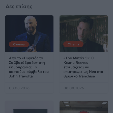
Δες επίσης
Cinema
Cinema
Από το «Πυρετός το
«The Matrix 5»: Ο
Σαββατόβραδο» στη
Keanu Reeves
δημοπρασία: Το
ετοιμάζεται να
κοστούμι-σύμβολο του
επιστρέψει ως Neo στο
John Travolta
θρυλικό franchise
08.08.2026
08.08.2026