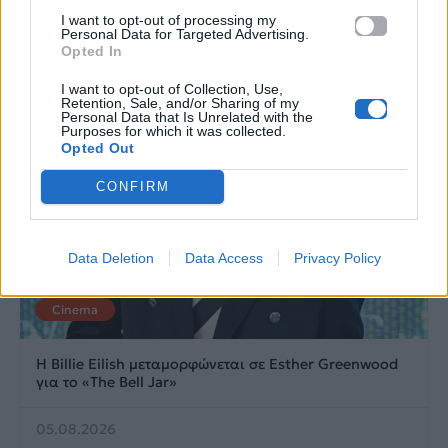
I want to opt-out of processing my
Personal Data for Targeted Advertising.
Opted In
I want to opt-out of Collection, Use,
Retention, Sale, and/or Sharing of my
Personal Data that Is Unrelated with the
Purposes for which it was collected.
Opted Out
CONFIRM
Data Deletion
Data Access
Privacy Policy
Cinema
Η Billie Eilish μεταμορφώνεται σε Esther Greenwood
για το «The Bell Jar»
05.08.2026