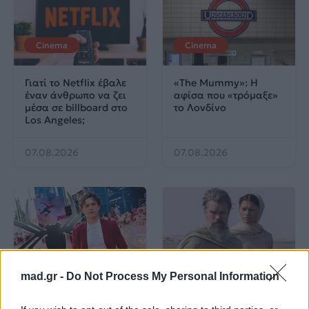
Cinema
Cinema
Γιατί το Netflix έβαλε
«The Mummy»: Η
έναν άνθρωπο να ζει
αφίσα που «τρόμαξε»
μέσα σε billboard στο
το Λονδίνο
Los Angeles;
07.08.2026
07.08.2026
Cinema
Cinema
mad.gr -
Do Not Process My Personal Information
«Spider-Man: Brand
«Οδύσσεια»: Το