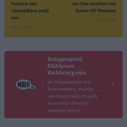
Λιάγκα και
του 5ου κύκλου του
τσακώθηκε μαζί
Game Of Thrones
του
07.04.2015
07.04.2015
Βιογραφικά
Ελλήνων
Καλλιτεχνών
με πληροφορίες για
δισκογραφία, πορεία
και σημαντικές στιγμές
τους στην ελληνική
μουσική σκηνή