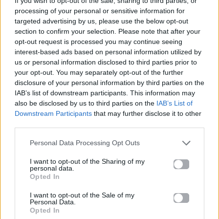
If you wish to opt-out of the sale, sharing to third parties, or
New Day»: Ξεπέρασε
blockbuster που έκανε
processing of your personal or sensitive information for
το $1 δισ. και άφησε
ξανά τον Όμηρο…
targeted advertising by us, please use the below opt-out
πίσω το «Toy Story 5»
bestseller
section to confirm your selection. Please note that after your
opt-out request is processed you may continue seeing
07.08.2026
06.08.2026
interest-based ads based on personal information utilized by
us or personal information disclosed to third parties prior to
your opt-out. You may separately opt-out of the further
disclosure of your personal information by third parties on the
IAB’s list of downstream participants. This information may
also be disclosed by us to third parties on the
IAB’s List of
Downstream Participants
that may further disclose it to other
third parties.
Cinema
Cinema
Personal Data Processing Opt Outs
Αν ψάχνεις τι να δεις
Anne Hathaway: 25
στο σινεμά αυτή την
χρόνια μετά θυμάται
I want to opt-out of the Sharing of my
personal data.
εβδομάδα, αυτές οι 4
τη μαγεία του «The
Opted In
πρεμιέρες είναι ό,τι
Princess Diaries»
πρέπει
I want to opt-out of the Sale of my
Personal Data.
Opted In
06.08.2026
05.08.2026