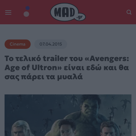
Skip
to
content
Cinema
07.04.2015
To τελικό trailer του «Avengers:
Age of Ultron» είναι εδώ και θα
σας πάρει τα μυαλά