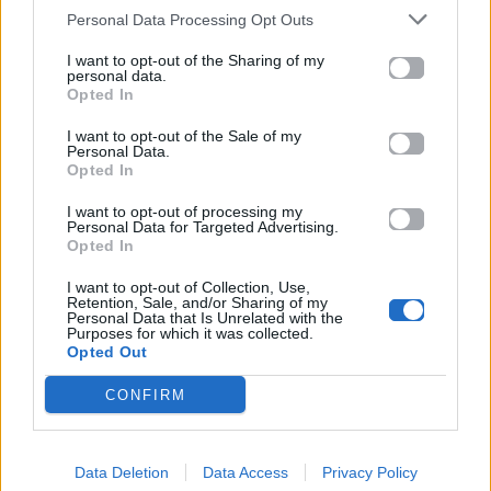
από την εταιρία
άρωμα από τον οίκο
Personal Data Processing Opt Outs
vinyl_art_clothing!
Yves Saint Laurent!
I want to opt-out of the Sharing of my
personal data.
03.02.2021
02.02.2021
Opted In
I want to opt-out of the Sale of my
Personal Data.
Opted In
I want to opt-out of processing my
Personal Data for Targeted Advertising.
Opted In
MORE STUFF
MORE STUFF
I want to opt-out of Collection, Use,
Retention, Sale, and/or Sharing of my
Personal Data that Is Unrelated with the
Γιώργος Λιβάνης:
Ποιες είναι οι
Purposes for which it was collected.
Backstage στο νέο του
καλύτερες
Opted Out
video clip «Να Είσαι
Χριστουγεννιάτικες
Ευτυχισμένη»!
ταινίες;
CONFIRM
20.01.2021
04.01.2021
Data Deletion
Data Access
Privacy Policy