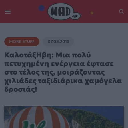
Skip
to
content
MORE STUFF
07.08.2015
ΚαλοτάξΗβη: Μια πολύ
πετυχημένη ενέργεια έφτασε
στο τέλος της, μοιράζοντας
χιλιάδες ταξιδιάρικα χαμόγελα
δροσιάς!