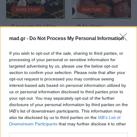
MORE STUFF
MAD TUBE
Ο ουσιαστικός ρόλος
Ο Δημήτρης
και η σημασία της
Μακρυνιώτης μας
μουσικής στα επίγεια
ετοιμάζει υγιεινές
mad.gr -
Do Not Process My Personal Information
καζίνο
τρούφες σοκολάτας!
If you wish to opt-out of the sale, sharing to third parties, or
03.04.2023
23.03.2021
processing of your personal or sensitive information for
targeted advertising by us, please use the below opt-out
section to confirm your selection. Please note that after your
opt-out request is processed you may continue seeing
interest-based ads based on personal information utilized by
us or personal information disclosed to third parties prior to
your opt-out. You may separately opt-out of the further
disclosure of your personal information by third parties on the
MORE STUFF
MORE STUFF
IAB’s list of downstream participants. This information may
also be disclosed by us to third parties on the
IAB’s List of
Πάρε μέρος στο πιο
Πάρε μέρος στο πιο
Downstream Participants
that may further disclose it to other
Mad Giveaway και
Mad Giveaway και
third parties.
κέρδισε δωροεπιταγές
κέρδισε ένα ανδρικό