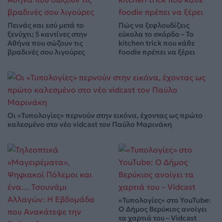
Πεινάς και εσύ μετά το
Πώς να ξεφλουδίζεις
ξενύχτι; 5 καντίνες στην
εύκολα το σκόρδο – Το
Αθήνα που σώζουν τις
kitchen trick που κάθε
βραδινές σου λιγούρες
foodie πρέπει να ξέρει
Οι «Τυπολογίες» περνούν στην εικόνα, έχοντας ως πρώτο
καλεσμένο στο νέο vidcast τον Παύλο Μαρινάκη
«Τυπολογίες» στο YouTube:
Ο Δήμος Βερύκιος ανοίγει
τα χαρτιά του – Vidcast