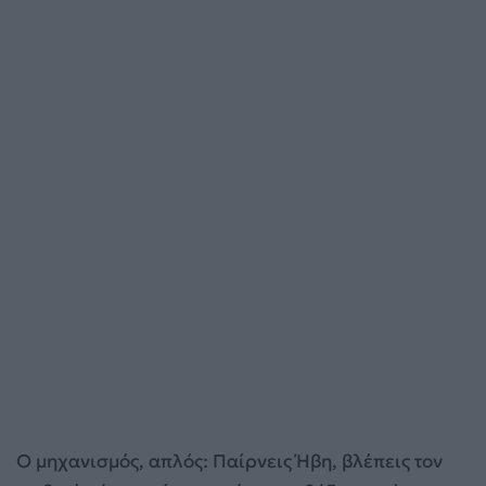
Ο μηχανισμός, απλός: Παίρνεις Ήβη, βλέπεις τον