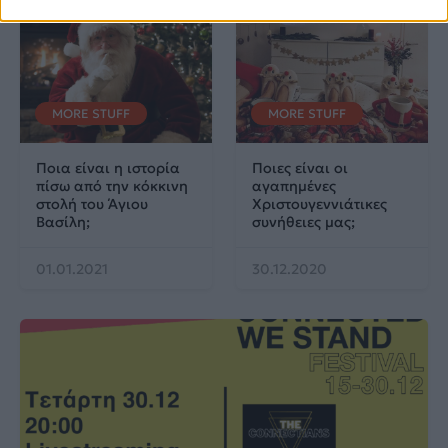
MORE STUFF
MORE STUFF
Ποια είναι η ιστορία
Ποιες είναι οι
πίσω από την κόκκινη
αγαπημένες
στολή του Άγιου
Χριστουγεννιάτικες
Βασίλη;
συνήθειες μας;
01.01.2021
30.12.2020