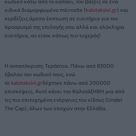
κωδικό κάτω από το καπάκι, τον βάζεις σε ένα
ειδικά διαμορφωμένο microsite (
kalotaksivi.gr
) και
κερδίζεις άμεσα έκπτωση σε εισιτήρια για τον
προορισμό της επιλογής σου αλλά και ολόκληρα
εισιτήρια, αν είσαι κάπως πιο τυχερός!
Η ανταπόκριση; Τεράστια. Πάνω από 83000
έβαλαν τον κωδικό τους, ενώ
το
kalotaksivi.gr
δέχτηκε πάνω από 200000
επισκέψεις. Αυτό κάνει την ΚαλοτάξΗΒΗ μια από
τις πιο επιτυχημένη ενέργειες του είδους (Under
The Cap), όλων των εποχών στην Ελλάδα.