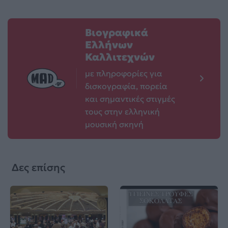
Βιογραφικά
Ελλήνων
Καλλιτεχνών
με πληροφορίες για
δισκογραφία, πορεία
και σημαντικές στιγμές
τους στην ελληνική
μουσική σκηνή
Δες επίσης