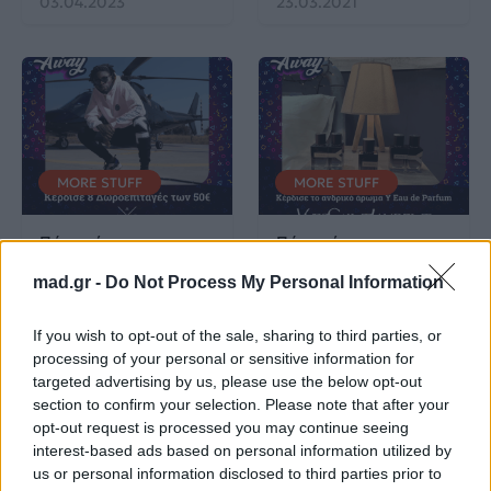
03.04.2023
23.03.2021
MORE STUFF
MORE STUFF
Πάρε μέρος στο πιο
Πάρε μέρος στο πιο
Mad Giveaway και
Mad Giveaway και
κέρδισε δωροεπιταγές
κέρδισε ένα ανδρικό
mad.gr -
Do Not Process My Personal Information
από την εταιρία
άρωμα από τον οίκο
vinyl_art_clothing!
Yves Saint Laurent!
If you wish to opt-out of the sale, sharing to third parties, or
processing of your personal or sensitive information for
03.02.2021
02.02.2021
targeted advertising by us, please use the below opt-out
section to confirm your selection. Please note that after your
opt-out request is processed you may continue seeing
interest-based ads based on personal information utilized by
us or personal information disclosed to third parties prior to