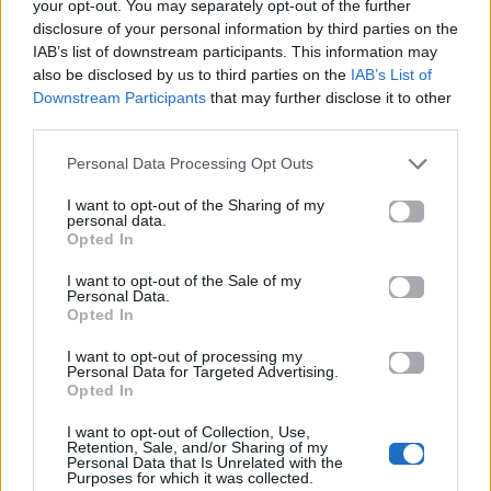
your opt-out. You may separately opt-out of the further
disclosure of your personal information by third parties on the
IAB’s list of downstream participants. This information may
MORE STUFF
MORE STUFF
also be disclosed by us to third parties on the
IAB’s List of
Downstream Participants
that may further disclose it to other
third parties.
Γιώργος Λιβάνης:
Ποιες είναι οι
Backstage στο νέο του
καλύτερες
video clip «Να Είσαι
Χριστουγεννιάτικες
Personal Data Processing Opt Outs
Ευτυχισμένη»!
ταινίες;
I want to opt-out of the Sharing of my
personal data.
20.01.2021
04.01.2021
Opted In
I want to opt-out of the Sale of my
Personal Data.
Opted In
I want to opt-out of processing my
Personal Data for Targeted Advertising.
Opted In
MORE STUFF
MORE STUFF
I want to opt-out of Collection, Use,
Retention, Sale, and/or Sharing of my
Personal Data that Is Unrelated with the
Ποια είναι η ιστορία
Ποιες είναι οι
Purposes for which it was collected.