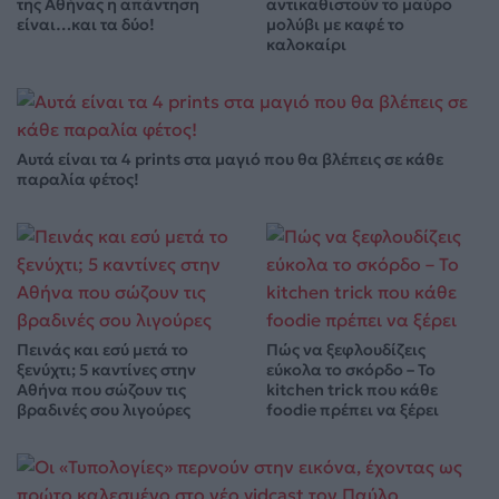
της Αθήνας η απάντηση
αντικαθιστούν το μαύρο
είναι…και τα δύο!
μολύβι με καφέ το
καλοκαίρι
Αυτά είναι τα 4 prints στα μαγιό που θα βλέπεις σε κάθε
παραλία φέτος!
Πεινάς και εσύ μετά το
Πώς να ξεφλουδίζεις
ξενύχτι; 5 καντίνες στην
εύκολα το σκόρδο – Το
Αθήνα που σώζουν τις
kitchen trick που κάθε
βραδινές σου λιγούρες
foodie πρέπει να ξέρει