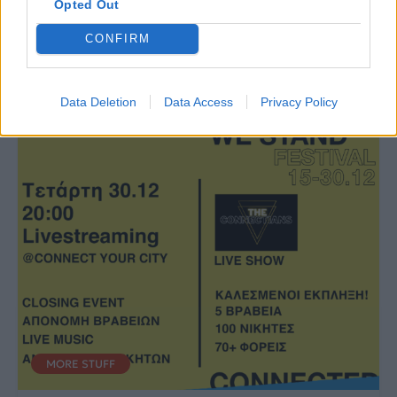
πίσω από την κόκκινη
αγαπημένες
Opted Out
στολή του Άγιου
Χριστουγεννιάτικες
Βασίλη;
συνήθειες μας;
CONFIRM
01.01.2021
30.12.2020
Data Deletion
Data Access
Privacy Policy
MORE STUFF