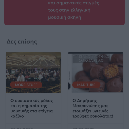
και σημαντικές στιγμές
τους στην ελληνική
μουσική σκηνή
Δες επίσης
MORE STUFF
MAD TUBE
Ο ουσιαστικός ρόλος
Ο Δημήτρης
και η σημασία της
Μακρυνιώτης μας
μουσικής στα επίγεια
ετοιμάζει υγιεινές
καζίνο
τρούφες σοκολάτας!