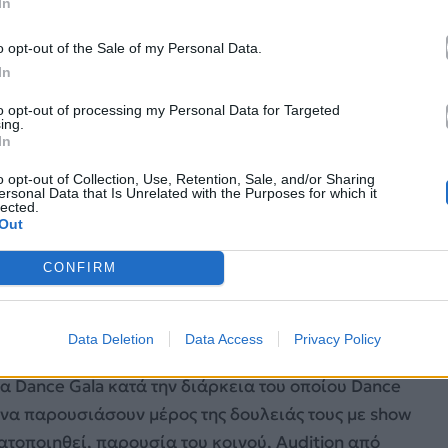
In
o opt-out of the Sale of my Personal Data.
In
to opt-out of processing my Personal Data for Targeted
ing.
In
 μια μοναδική χορευτική εμπειρία με τους:
Miquel
o opt-out of Collection, Use, Retention, Sale, and/or Sharing
ersonal Data that Is Unrelated with the Purposes for which it
Nika
Kljun
(Slovenia),
Jojo
Gomez
(California),
lected.
Out
ia),
Josh
Wharmby
(UK),
Ben
Davies
(UK),
Ira
.
CONFIRM
λήξη των μαθημάτων θα ακολουθήσει Party στο
έδαση των χορευτών, χορογράφων και καλεσμένων.
Data Deletion
Data Access
Privacy Policy
να Dance Gala κατά την διάρκεια του οποίου Dance
 να παρουσιάσουν μέρος της δουλειάς τους με show
ατοποιηθεί, παρουσία του κοινού, Audition από