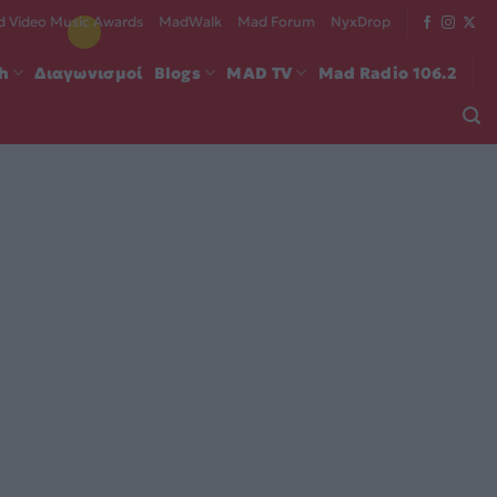
 Video Music Awards
MadWalk
Mad Forum
NyxDrop
ch
Διαγωνισμοί
Blogs
MAD TV
Mad Radio 106.2