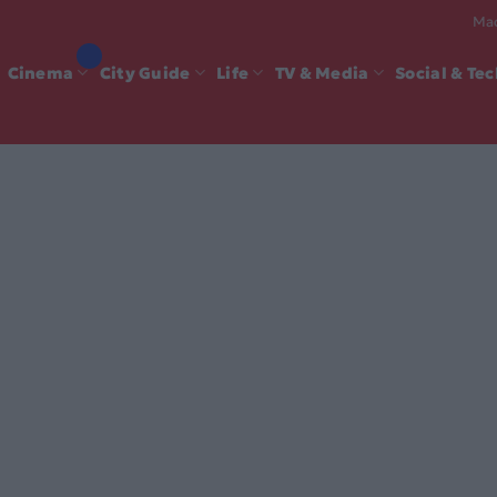
Mad
Cinema
City Guide
Life
TV & Media
Social & Te