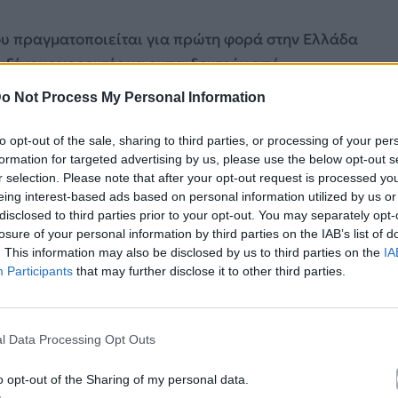
ου πραγματοποιείται για πρώτη φορά στην Ελλάδα
ι ξένους χορευτές να εκπαιδευτούν από
 την Αμερική, και να καθιερωθεί σαν το ετήσιο,
o Not Process My Personal Information
σμο.
to opt-out of the sale, sharing to third parties, or processing of your per
s της μιας ώρας και δέκα λεπτών, διάφορα
formation for targeted advertising by us, please use the below opt-out s
r selection. Please note that after your opt-out request is processed y
αι auditions.
eing interest-based ads based on personal information utilized by us or
disclosed to third parties prior to your opt-out. You may separately opt-
 διδάξουν κατά τη διάρκεια του σεμιναρίου είναι:
losure of your personal information by third parties on the IAB’s list of
 Jazz Funk και πολλά άλλα.
. This information may also be disclosed by us to third parties on the
IA
Participants
that may further disclose it to other third parties.
l Data Processing Opt Outs
o opt-out of the Sharing of my personal data.