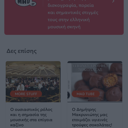
δισκογραφία, πορεία
και σημαντικές στιγμές
τους στην ελληνική
μουσική σκηνή
Δες επίσης
MORE STUFF
MAD TUBE
Ο ουσιαστικός ρόλος
Ο Δημήτρης
και η σημασία της
Μακρυνιώτης μας
μουσικής στα επίγεια
ετοιμάζει υγιεινές
καζίνο
τρούφες σοκολάτας!