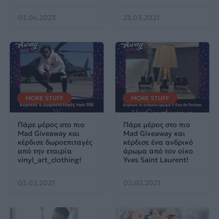
03.04.2023
23.03.2021
MORE STUFF
MORE STUFF
Πάρε μέρος στο πιο
Πάρε μέρος στο πιο
Mad Giveaway και
Mad Giveaway και
κέρδισε δωροεπιταγές
κέρδισε ένα ανδρικό
από την εταιρία
άρωμα από τον οίκο
vinyl_art_clothing!
Yves Saint Laurent!
03.02.2021
02.02.2021