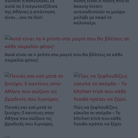
Χωνάκι ή κυπελλάκι; Σε
Αυτός είναι ο λόγος που οι
αυτά τα 5 παγωτατζίδικα
beauty lovers
της Αθήνας η απάντηση
αντικαθιστούν το μαύρο
είναι…και τα δύο!
μολύβι με καφέ το
καλοκαίρι
Αυτά είναι τα 4 prints στα μαγιό που θα βλέπεις σε κάθε
παραλία φέτος!
Πεινάς και εσύ μετά το
Πώς να ξεφλουδίζεις
ξενύχτι; 5 καντίνες στην
εύκολα το σκόρδο – Το
Αθήνα που σώζουν τις
kitchen trick που κάθε
βραδινές σου λιγούρες
foodie πρέπει να ξέρει