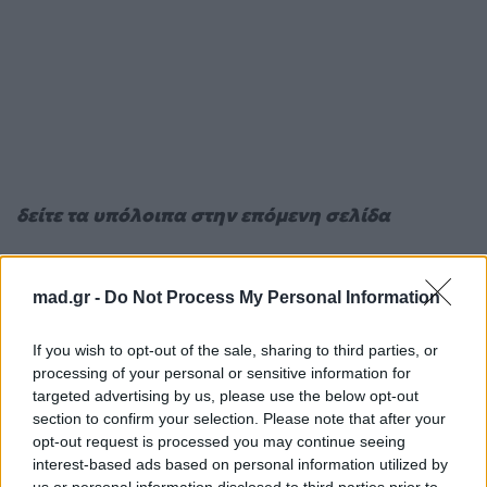
δείτε τα υπόλοιπα στην επόμενη σελίδα
Για σχόλια, μηνύματα ή φωτογραφικό υλικό
σχετικά με το
Mad.gr
, επισκεφτείτε μας στο
mad.gr -
Do Not Process My Personal Information
Facebook
, επικοινωνήστε μέσω
Twitter
ή
ακολουθήστε μας στο
Instagram
.
If you wish to opt-out of the sale, sharing to third parties, or
processing of your personal or sensitive information for
targeted advertising by us, please use the below opt-out
1
2
3
4
section to confirm your selection. Please note that after your
opt-out request is processed you may continue seeing
interest-based ads based on personal information utilized by
ζώδια