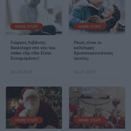
MORE STUFF
MORE STUFF
Γιώργος Λιβάνης:
Ποιες είναι οι
Backstage στο νέο του
καλύτερες
video clip «Να Είσαι
Χριστουγεννιάτικες
Ευτυχισμένη»!
ταινίες;
20.01.2021
04.01.2021
MORE STUFF
MORE STUFF