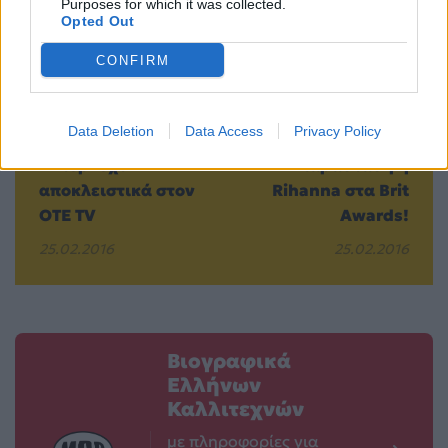
Purposes for which it was collected.
Opted Out
CONFIRM
Data Deletion
Data Access
Privacy Policy
Ολυμπιακός-
Έκλεψε την
Άντερλεχτ
παράσταση η
αποκλειστικά στον
Rihanna στα Brit
ΟΤΕ TV
Awards!
25.02.2016
25.02.2016
Βιογραφικά
Ελλήνων
Καλλιτεχνών
με πληροφορίες για