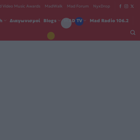
 Video Music Awards
MadWalk
Mad Forum
NyxDrop
ch
Διαγωνισμοί
Blogs
MAD TV
Mad Radio 106.2