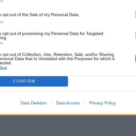
In
o opt-out of the Sale of my Personal Data.
In
ές και οικονομικές σου βλέψεις, αφού το
to opt-out of processing my Personal Data for Targeted
ing.
θα σου στοιχίσουν. Επιπλέον στις επαφές και τις
In
αι βέβαιο ότι τα πράγματα δεν είναι όπως σου
o opt-out of Collection, Use, Retention, Sale, and/or Sharing
μπορεί να αναβιώσει φιλίες αλλά και
ersonal Data that Is Unrelated with the Purposes for which it
lected.
Out
CONFIRM
Data Deletion
Data Access
Privacy Policy