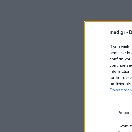
mad.gr -
D
If you wish 
sensitive in
confirm you
continue se
information 
further disc
participants
Downstream 
Persona
I want t