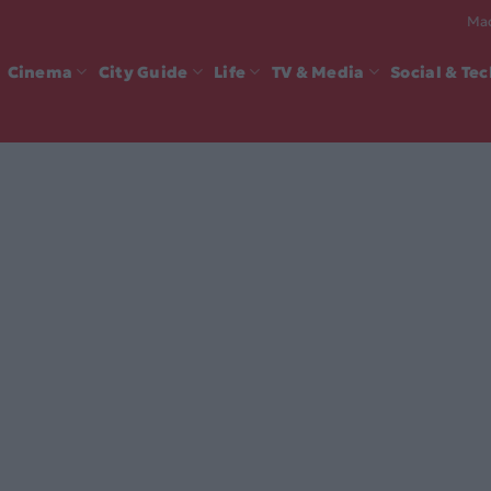
Mad
Cinema
City Guide
Life
TV & Media
Social & Te