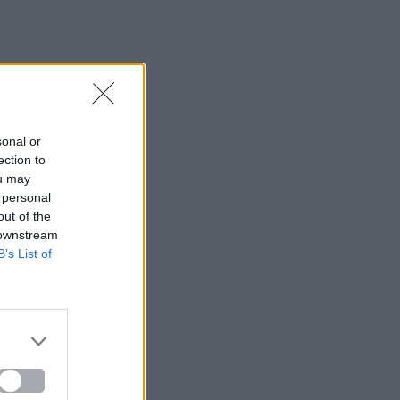
sonal or
ection to
ou may
 personal
out of the
 downstream
B’s List of