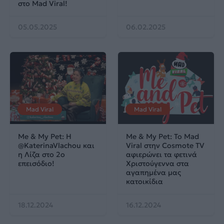
στο Mad Viral!
05.05.2025
06.02.2025
Mad Viral
Mad Viral
Me & My Pet: Η
Me & My Pet: Το Mad
‪@KaterinaVlachou‬ και
Viral στην Cosmote TV
η Λίζα στο 2ο
αφιερώνει τα φετινά
επεισόδιο!
Χριστούγεννα στα
αγαπημένα μας
κατοικίδια
18.12.2024
16.12.2024