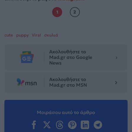
1
2
cute
puppy
Viral
σκυλιά
Ακολουθήστε το
Mad.gr στο Google
News
Ακολουθήστε το
Mad.gr στο MSN
Μοιράσου αυτό το άρθρο