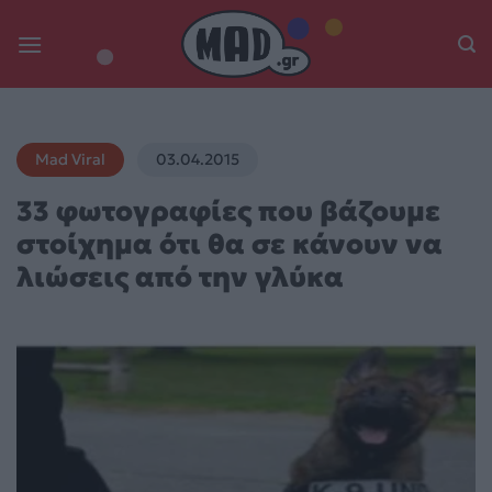
Skip
to
content
Mad Viral
03.04.2015
33 φωτογραφίες που βάζουμε
στοίχημα ότι θα σε κάνουν να
λιώσεις από την γλύκα