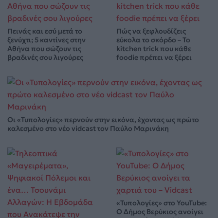
Πεινάς και εσύ μετά το
Πώς να ξεφλουδίζεις
ξενύχτι; 5 καντίνες στην
εύκολα το σκόρδο – Το
Αθήνα που σώζουν τις
kitchen trick που κάθε
βραδινές σου λιγούρες
foodie πρέπει να ξέρει
Οι «Τυπολογίες» περνούν στην εικόνα, έχοντας ως πρώτο
καλεσμένο στο νέο vidcast τον Παύλο Μαρινάκη
«Τυπολογίες» στο YouTube:
Ο Δήμος Βερύκιος ανοίγει