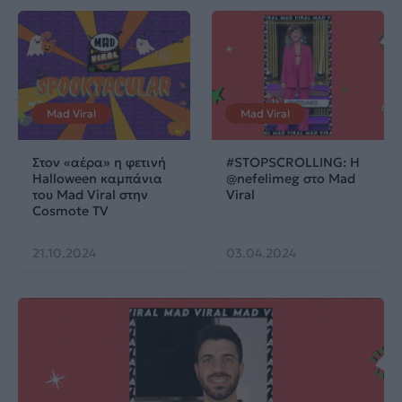
Mad Viral
Mad Viral
Στον «αέρα» η φετινή
#STOPSCROLLING: Η
Halloween καμπάνια
@nefelimeg στο Mad
του Mad Viral στην
Viral
Cosmote TV
21.10.2024
03.04.2024