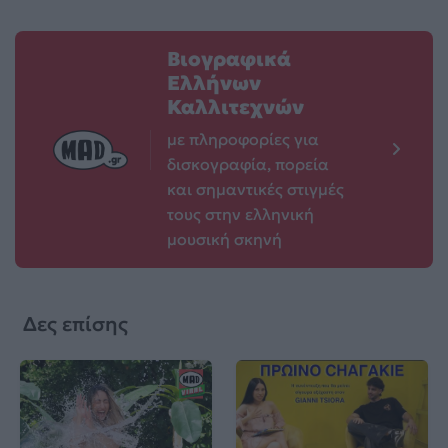
Βιογραφικά
Ελλήνων
Καλλιτεχνών
με πληροφορίες για
δισκογραφία, πορεία
και σημαντικές στιγμές
τους στην ελληνική
μουσική σκηνή
Δες επίσης