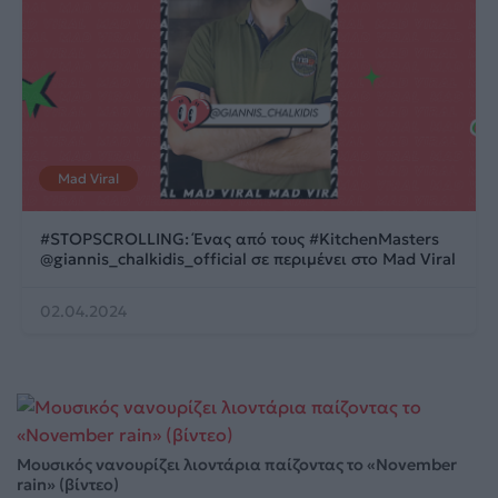
Mad Viral
#STOPSCROLLING: Ένας από τους #KitchenMasters
@giannis_chalkidis_official σε περιμένει στο Mad Viral
02.04.2024
Μουσικός νανουρίζει λιοντάρια παίζοντας το «November
rain» (βίντεο)