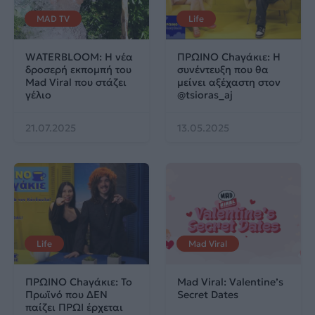
MAD TV
Life
WATERBLOOM: Η νέα
ΠΡΩΙΝΟ Chaγάκιε: Η
δροσερή εκπομπή του
συνέντευξη που θα
Mad Viral που στάζει
μείνει αξέχαστη στον
γέλιο
@tsioras_aj
21.07.2025
13.05.2025
Life
Mad Viral
ΠΡΩΙΝΟ Chaγάκιε: Το
Mad Viral: Valentine’s
Πρωϊνό που ΔΕΝ
Secret Dates
παίζει ΠΡΩΙ έρχεται