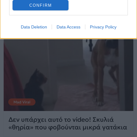
CONFIRM
Data Deletion
Data Access
Privacy Policy
Mad Viral
Δεν υπάρχει αυτό το video! Σκυλιά
«θηρία» που φοβούνται μικρά γατάκια