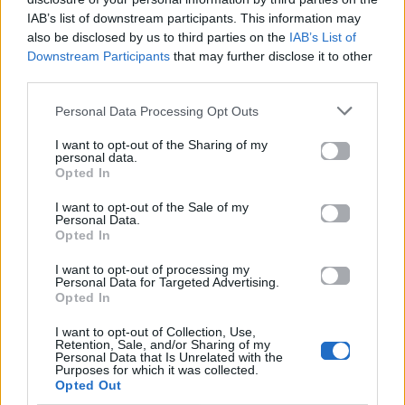
IAB’s list of downstream participants. This information may
also be disclosed by us to third parties on the
IAB’s List of
Downstream Participants
that may further disclose it to other
third parties.
Personal Data Processing Opt Outs
I want to opt-out of the Sharing of my
personal data.
Opted In
I want to opt-out of the Sale of my
Personal Data.
Opted In
Mad Viral
I want to opt-out of processing my
Personal Data for Targeted Advertising.
Opted In
Θα κλάψετε! Αυτά τα γλυκύτατα
σκυλάκια μάλλον…μετάνιωσαν για τις
I want to opt-out of Collection, Use,
Retention, Sale, and/or Sharing of my
επιλογές τους
Personal Data that Is Unrelated with the
Purposes for which it was collected.
Opted Out
15.03.2015