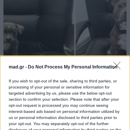
mad.gr -
Do Not Process My Personal Information
Mad Viral
If you wish to opt-out of the sale, sharing to third parties, or
processing of your personal or sensitive information for
Tέλειο! 12 φωτογραφίες «πριν και
targeted advertising by us, please use the below opt-out
μετά» με πρωταγωνιστές…σκυλιά!
section to confirm your selection. Please note that after your
opt-out request is processed you may continue seeing
interest-based ads based on personal information utilized by
15.03.2015
us or personal information disclosed to third parties prior to
your opt-out. You may separately opt-out of the further
disclosure of your personal information by third parties on the