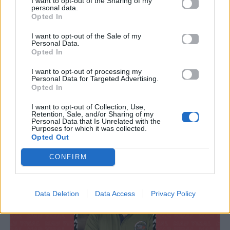
I want to opt-out of the Sharing of my
personal data.
Opted In
Mad Viral
Mad Viral
I want to opt-out of the Sale of my
Personal Data.
Opted In
Στον «αέρα» η φετινή
#STOPSCROLLING: Η
Halloween καμπάνια
@nefelimeg στο Mad
I want to opt-out of processing my
Personal Data for Targeted Advertising.
του Mad Viral στην
Viral
Opted In
Cosmote TV
I want to opt-out of Collection, Use,
21.10.2024
03.04.2024
Retention, Sale, and/or Sharing of my
Personal Data that Is Unrelated with the
Purposes for which it was collected.
Opted Out
CONFIRM
Data Deletion
Data Access
Privacy Policy