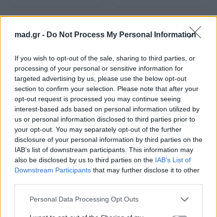
mad.gr -
Do Not Process My Personal Information
If you wish to opt-out of the sale, sharing to third parties, or
processing of your personal or sensitive information for
Mad Viral
Mad Viral
targeted advertising by us, please use the below opt-out
section to confirm your selection. Please note that after your
opt-out request is processed you may continue seeing
Me & My Pet: Η
Me & My Pet: Το Mad
interest-based ads based on personal information utilized by
‪@KaterinaVlachou‬ και
Viral στην Cosmote TV
us or personal information disclosed to third parties prior to
η Λίζα στο 2ο
αφιερώνει τα φετινά
επεισόδιο!
Χριστούγεννα στα
your opt-out. You may separately opt-out of the further
αγαπημένα μας
disclosure of your personal information by third parties on the
κατοικίδια
IAB’s list of downstream participants. This information may
also be disclosed by us to third parties on the
IAB’s List of
18.12.2024
16.12.2024
Downstream Participants
that may further disclose it to other
third parties.
Personal Data Processing Opt Outs