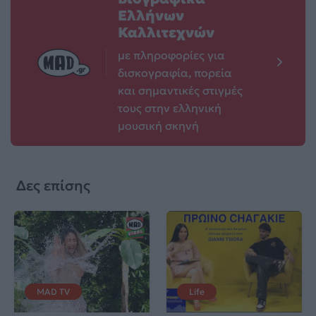
Ελλήνων
Καλλιτεχνών
με πληροφορίες για
δισκογραφία, πορεία
και σημαντικές στιγμές
τους στην ελληνική
μουσική σκηνή
Δες επίσης
MAD TV
Life