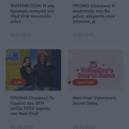
WATERBLOOM: Η νέα
ΠΡΩΙΝΟ Chaγάκιε: Η
δροσερή εκπομπή του
συνέντευξη που θα
Mad Viral που στάζει
μείνει αξέχαστη στον
γέλιο
@tsioras_aj
21.07.2025
13.05.2025
Life
Mad Viral
ΠΡΩΙΝΟ Chaγάκιε: Το
Mad Viral: Valentine’s
Πρωϊνό που ΔΕΝ
Secret Dates
παίζει ΠΡΩΙ έρχεται
στο Mad Viral!
05.05.2025
06.02.2025