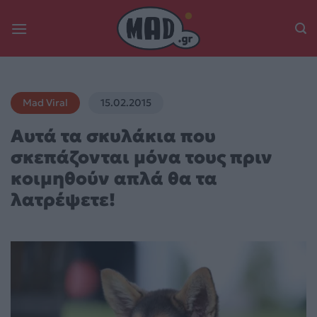
Skip
to
content
Mad Viral
15.02.2015
Αυτά τα σκυλάκια που
σκεπάζονται μόνα τους πριν
κοιμηθούν απλά θα τα
λατρέψετε!