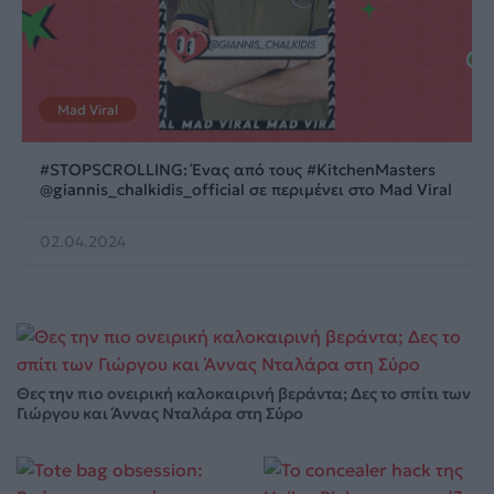
Mad Viral
#STOPSCROLLING: Ένας από τους #KitchenMasters
@giannis_chalkidis_official σε περιμένει στο Mad Viral
02.04.2024
Θες την πιο ονειρική καλοκαιρινή βεράντα; Δες το σπίτι των
Γιώργου και Άννας Νταλάρα στη Σύρο