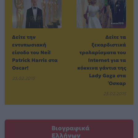
Δείτε την
Δείτε τα
εντυπωσιακή
ξεκαρδιστικά
είσοδο του Neil
τρολαρίσματα του
Patrick Harris στα
Internet για τα
Oscar!
κόκκινα γάντια της
Lady Gaga στα
23.02.2015
Όσκαρ
23.02.2015
Βιογραφικά
Ελλήνων