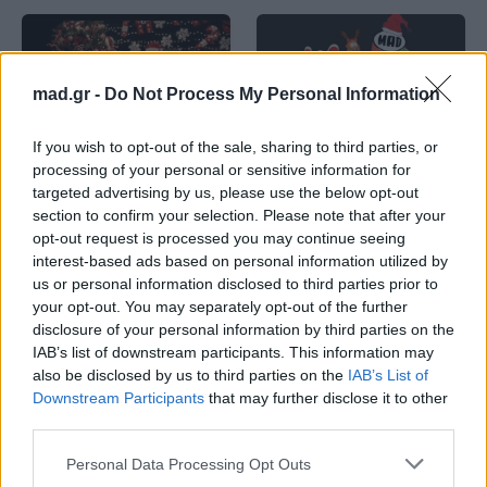
mad.gr -
Do Not Process My Personal Information
Mad Viral
Mad Viral
If you wish to opt-out of the sale, sharing to third parties, or
processing of your personal or sensitive information for
targeted advertising by us, please use the below opt-out
Me & My Pet: Η
Me & My Pet: Το Mad
section to confirm your selection. Please note that after your
‪@KaterinaVlachou‬ και
Viral στην Cosmote TV
η Λίζα στο 2ο
αφιερώνει τα φετινά
opt-out request is processed you may continue seeing
επεισόδιο!
Χριστούγεννα στα
interest-based ads based on personal information utilized by
αγαπημένα μας
us or personal information disclosed to third parties prior to
κατοικίδια
your opt-out. You may separately opt-out of the further
disclosure of your personal information by third parties on the
18.12.2024
16.12.2024
IAB’s list of downstream participants. This information may
also be disclosed by us to third parties on the
IAB’s List of
Downstream Participants
that may further disclose it to other
third parties.
Personal Data Processing Opt Outs