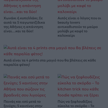
Χωνάκι ή κυπελλάκι; Σε
Αυτός είναι ο λόγος που οι
αυτά τα 5 παγωτατζίδικα
beauty lovers
της Αθήνας η απάντηση
αντικαθιστούν το μαύρο
είναι…και τα δύο!
μολύβι με καφέ το
καλοκαίρι
Αυτά είναι τα 4 prints στα μαγιό που θα βλέπεις σε κάθε
παραλία φέτος!
Πεινάς και εσύ μετά το
Πώς να ξεφλουδίζεις
ξενύχτι; 5 καντίνες στην
εύκολα το σκόρδο – Το