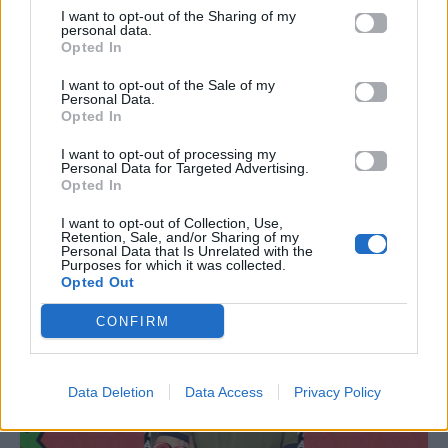
I want to opt-out of the Sharing of my
personal data.
Mad Viral
Mad Viral
Opted In
I want to opt-out of the Sale of my
Στον «αέρα» η φετινή
#STOPSCROLLING: Η
Personal Data.
Halloween καμπάνια
@nefelimeg στο Mad
Opted In
του Mad Viral στην
Viral
Cosmote TV
I want to opt-out of processing my
Personal Data for Targeted Advertising.
Opted In
21.10.2024
03.04.2024
I want to opt-out of Collection, Use,
Retention, Sale, and/or Sharing of my
Personal Data that Is Unrelated with the
Purposes for which it was collected.
Opted Out
CONFIRM
Data Deletion
Data Access
Privacy Policy