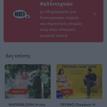
Καλλιτεχνών
με πληροφορίες για
δισκογραφία, πορεία
και σημαντικές στιγμές
τους στην ελληνική
μουσική σκηνή
Δες επίσης
MAD TV
Life
WATERBLOOM: Η νέα
ΠΡΩΙΝΟ Chaγάκιε: Η