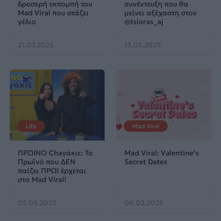
δροσερή εκπομπή του
συνέντευξη που θα
Mad Viral που στάζει
μείνει αξέχαστη στον
γέλιο
@tsioras_aj
21.07.2025
13.05.2025
Life
Mad Viral
ΠΡΩΙΝΟ Chaγάκιε: Το
Mad Viral: Valentine’s
Πρωϊνό που ΔΕΝ
Secret Dates
παίζει ΠΡΩΙ έρχεται
στο Mad Viral!
05.05.2025
06.02.2025