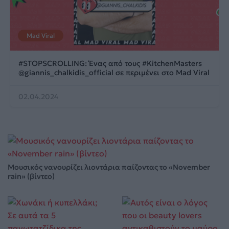
Mad Viral
#STOPSCROLLING: Ένας από τους #KitchenMasters
@giannis_chalkidis_official σε περιμένει στο Mad Viral
02.04.2024
Μουσικός νανουρίζει λιοντάρια παίζοντας το «November
rain» (βίντεο)