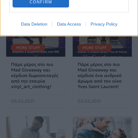
CONFIRM
Data Deletion
Data Access
Privacy Policy
MORE STUFF
MORE STUFF
Πάρε μέρος στο πιο
Πάρε μέρος στο πιο
Mad Giveaway και
Mad Giveaway και
κέρδισε δωροεπιταγές
κέρδισε ένα ανδρικό
από την εταιρία
άρωμα από τον οίκο
vinyl_art_clothing!
Yves Saint Laurent!
03.02.2021
02.02.2021