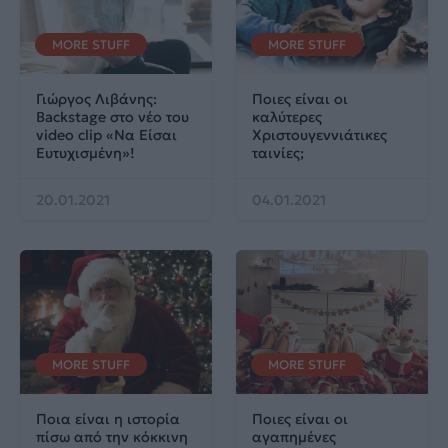
MORE STUFF
MORE STUFF
Γιώργος Λιβάνης:
Ποιες είναι οι
Backstage στο νέο του
καλύτερες
video clip «Να Είσαι
Χριστουγεννιάτικες
Ευτυχισμένη»!
ταινίες;
20.01.2021
04.01.2021
MORE STUFF
MORE STUFF
Ποια είναι η ιστορία
Ποιες είναι οι
πίσω από την κόκκινη
αγαπημένες