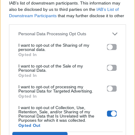
IAB’s list of downstream participants. This information may
τους στην ελληνική
also be disclosed by us to third parties on the
IAB’s List of
μουσική σκηνή
Downstream Participants
that may further disclose it to other
third parties.
Personal Data Processing Opt Outs
Δες επίσης
I want to opt-out of the Sharing of my
personal data.
Opted In
I want to opt-out of the Sale of my
Personal Data.
Opted In
MORE STUFF
MAD TUBE
I want to opt-out of processing my
Personal Data for Targeted Advertising.
Opted In
Ο ουσιαστικός ρόλος
Ο Δημήτρης
και η σημασία της
Μακρυνιώτης μας
I want to opt-out of Collection, Use,
Retention, Sale, and/or Sharing of my
μουσικής στα επίγεια
ετοιμάζει υγιεινές
Personal Data that Is Unrelated with the
καζίνο
τρούφες σοκολάτας!
Purposes for which it was collected.
Opted Out
03.04.2023
23.03.2021