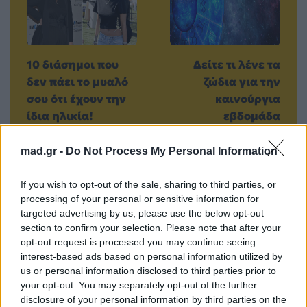
10 διάσημοι που
Δείτε τι λένε τα
δεν πάει το μυαλό
ζώδια για την
σου ότι έχουν την
καινούργια
ίδια ηλικία!
εβδομάδα
21.08.2015
24.08.2015
mad.gr -
Do Not Process My Personal Information
If you wish to opt-out of the sale, sharing to third parties, or
processing of your personal or sensitive information for
Βιογραφικά
targeted advertising by us, please use the below opt-out
section to confirm your selection. Please note that after your
Ελλήνων
opt-out request is processed you may continue seeing
Καλλιτεχνών
interest-based ads based on personal information utilized by
με πληροφορίες για
us or personal information disclosed to third parties prior to
your opt-out. You may separately opt-out of the further
δισκογραφία, πορεία
disclosure of your personal information by third parties on the
και σημαντικές στιγμές