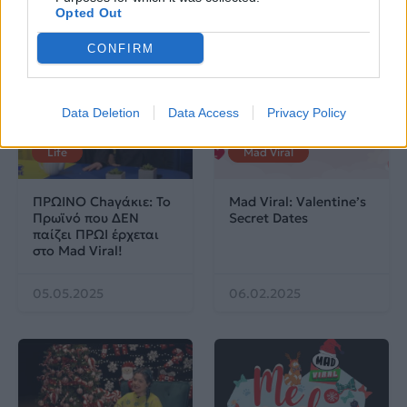
21.07.2025
13.05.2025
Opted Out
CONFIRM
Data Deletion
Data Access
Privacy Policy
Life
Mad Viral
ΠΡΩΙΝΟ Chaγάκιε: Το
Mad Viral: Valentine’s
Πρωϊνό που ΔΕΝ
Secret Dates
παίζει ΠΡΩΙ έρχεται
στο Mad Viral!
05.05.2025
06.02.2025