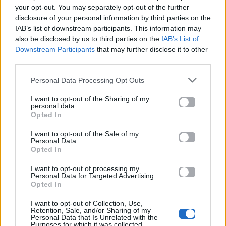
και σημαντικές στιγμές
your opt-out. You may separately opt-out of the further
τους στην ελληνική
disclosure of your personal information by third parties on the
IAB’s list of downstream participants. This information may
μουσική σκηνή
also be disclosed by us to third parties on the
IAB’s List of
Downstream Participants
that may further disclose it to other
third parties.
Δες επίσης
Personal Data Processing Opt Outs
I want to opt-out of the Sharing of my
personal data.
Opted In
I want to opt-out of the Sale of my
Personal Data.
MAD TV
Life
Opted In
I want to opt-out of processing my
Personal Data for Targeted Advertising.
WATERBLOOM: Η νέα
ΠΡΩΙΝΟ Chaγάκιε: Η
Opted In
δροσερή εκπομπή του
συνέντευξη που θα
Mad Viral που στάζει
μείνει αξέχαστη στον
γέλιο
@tsioras_aj
I want to opt-out of Collection, Use,
Retention, Sale, and/or Sharing of my
Personal Data that Is Unrelated with the
Purposes for which it was collected.