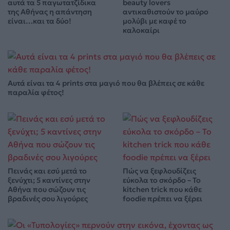
αυτά τα 5 παγωτατζίδικα
beauty lovers
της Αθήνας η απάντηση
αντικαθιστούν το μαύρο
είναι…και τα δύο!
μολύβι με καφέ το
καλοκαίρι
Αυτά είναι τα 4 prints στα μαγιό που θα βλέπεις σε κάθε
παραλία φέτος!
Πεινάς και εσύ μετά το
Πώς να ξεφλουδίζεις
ξενύχτι; 5 καντίνες στην
εύκολα το σκόρδο – Το
Αθήνα που σώζουν τις
kitchen trick που κάθε
βραδινές σου λιγούρες
foodie πρέπει να ξέρει