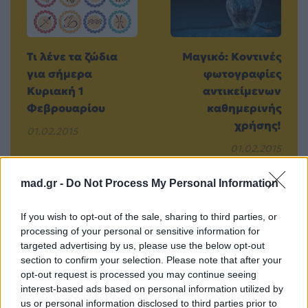
Τι λένε τα ζώδια
Μαγικό: Κοντινές
για σήμερα
φωτογραφίες
Κυριακή 1
αντικείμενων
Φεβρουαρίου
καθημερινής
χρήσης!
01.02.2015
01.02.2015
mad.gr -
Do Not Process My Personal Information
If you wish to opt-out of the sale, sharing to third parties, or
Βιογραφικά
processing of your personal or sensitive information for
Ελλήνων
targeted advertising by us, please use the below opt-out
Καλλιτεχνών
section to confirm your selection. Please note that after your
opt-out request is processed you may continue seeing
με πληροφορίες για
interest-based ads based on personal information utilized by
δισκογραφία, πορεία
us or personal information disclosed to third parties prior to