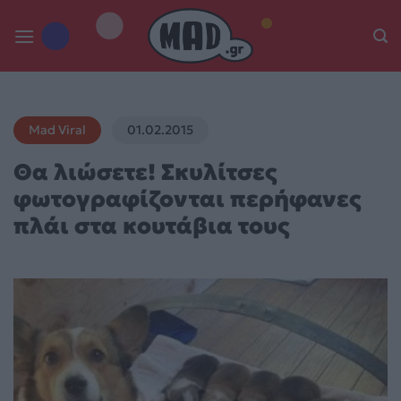
Skip
to
content
Mad Viral
01.02.2015
Θα λιώσετε! Σκυλίτσες
φωτογραφίζονται περήφανες
πλάι στα κουτάβια τους