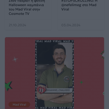
Στον «αέρα» η φετινή
#STOPSCROLLING: Η
Halloween καμπάνια
@nefelimeg στο Mad
του Mad Viral στην
Viral
Cosmote TV
21.10.2024
03.04.2024
Mad Viral