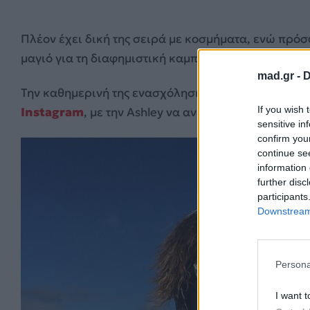
Πλέον έχει δική της σειρά με κοσμήματα, ενώ πρ
μαγιό για τη διαφημιστική καμπάνια του 2015.
mad.gr -
D
Την καθημερινή της ενασχόληση όμως τη χαίρονται
If you wish 
Instagram
, με την Ashley να ανεβάζει το θερμόμετ
sensitive in
confirm you
continue se
information 
further disc
participants
Downstream 
Persona
I want t