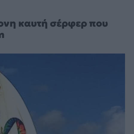
ρονη καυτή σέρφερ που
m