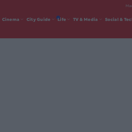
Mad
Cinema
City Guide
Life
TV & Media
Social & Te