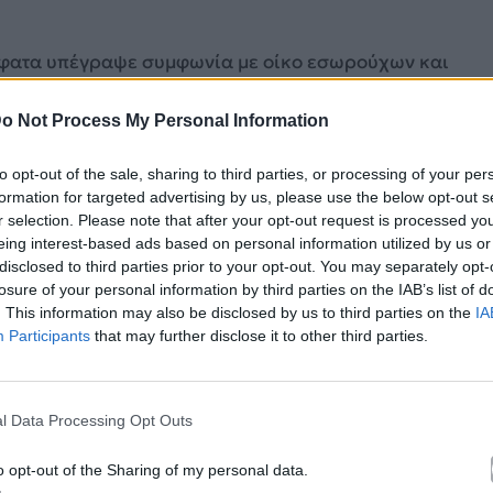
όσφατα υπέγραψε συμφωνία με οίκο εσωρούχων και
o Not Process My Personal Information
 και οι περισσότεροι από 700.000 χρήστες του
to opt-out of the sale, sharing to third parties, or processing of your per
ρο στα ύψη σε κάθε της εμφάνιση.
formation for targeted advertising by us, please use the below opt-out s
r selection. Please note that after your opt-out request is processed y
eing interest-based ads based on personal information utilized by us or
disclosed to third parties prior to your opt-out. You may separately opt-
losure of your personal information by third parties on the IAB’s list of
. This information may also be disclosed by us to third parties on the
IA
Participants
that may further disclose it to other third parties.
l Data Processing Opt Outs
o opt-out of the Sharing of my personal data.