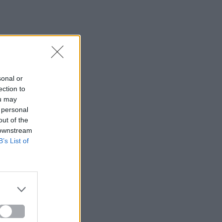
sonal or
ection to
ou may
 personal
out of the
 downstream
B’s List of