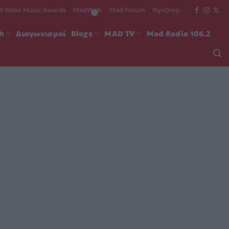
 Video Music Awards
MadWalk
Mad Forum
NyxDrop
ch
Διαγωνισμοί
Blogs
MAD TV
Mad Radio 106.2