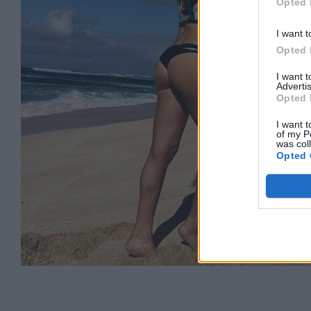
Opted 
I want t
Opted 
I want 
Advertis
Opted 
I want t
of my P
was col
Opted 