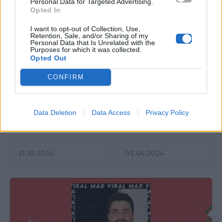
Personal Data for Targeted Advertising.
Opted In
I want to opt-out of Collection, Use,
Retention, Sale, and/or Sharing of my
Personal Data that Is Unrelated with the
Purposes for which it was collected.
Opted Out
Mad Viral
Mad Viral
CONFIRM
Στον «αέρα» η φετινή
#STOPSCROLLING: Η
Halloween καμπάνια
@nefelimeg στο Mad
Data Deletion
Data Access
Privacy Policy
του Mad Viral στην
Viral
Cosmote TV
21.10.2024
03.04.2024