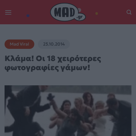
Skip
to
content
Mad Viral
23.10.2014
Κλάμα! Οι 18 χειρότερες
φωτογραφίες γάμων!