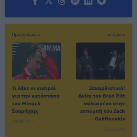
Προηγούμενο
Επόμενο
Τι λένε οι γιατροί
Ξεκαρδιστικό!
για την κατάσταση
Δείτε τον Brad Pitt
του Μίκαελ
καλεσμένο στην
Σουμάχερ;
εκπομπή του Zack
Galifianakis
23.10.2014
23.10.2014