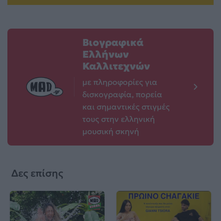
Βιογραφικά
Ελλήνων
Καλλιτεχνών
με πληροφορίες για
δισκογραφία, πορεία
και σημαντικές στιγμές
τους στην ελληνική
μουσική σκηνή
Δες επίσης