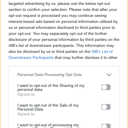
targeted advertising by us, please use the below opt-out
παίζει ΠΡΩΙ έρχεται
section to confirm your selection. Please note that after your
στο Mad Viral!
opt-out request is processed you may continue seeing
interest-based ads based on personal information utilized by
05.05.2025
06.02.2025
us or personal information disclosed to third parties prior to
your opt-out. You may separately opt-out of the further
disclosure of your personal information by third parties on the
IAB’s list of downstream participants. This information may
also be disclosed by us to third parties on the
IAB’s List of
Downstream Participants
that may further disclose it to other
third parties.
Mad Viral
Mad Viral
Personal Data Processing Opt Outs
I want to opt-out of the Sharing of my
Me & My Pet: Η
Me & My Pet: Το Mad
personal data.
‪@KaterinaVlachou‬ και
Viral στην Cosmote TV
Opted In
η Λίζα στο 2ο
αφιερώνει τα φετινά
επεισόδιο!
Χριστούγεννα στα
I want to opt-out of the Sale of my
αγαπημένα μας
Personal Data.
κατοικίδια
Opted In
18.12.2024
16.12.2024
I want to opt-out of processing my