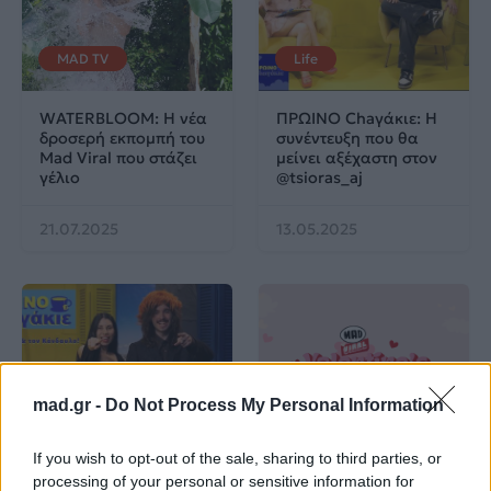
MAD TV
Life
WATERBLOOM: Η νέα
ΠΡΩΙΝΟ Chaγάκιε: Η
δροσερή εκπομπή του
συνέντευξη που θα
Mad Viral που στάζει
μείνει αξέχαστη στον
γέλιο
@tsioras_aj
21.07.2025
13.05.2025
mad.gr -
Do Not Process My Personal Information
Life
Mad Viral
If you wish to opt-out of the sale, sharing to third parties, or
ΠΡΩΙΝΟ Chaγάκιε: Το
Mad Viral: Valentine’s
processing of your personal or sensitive information for
Πρωϊνό που ΔΕΝ
Secret Dates