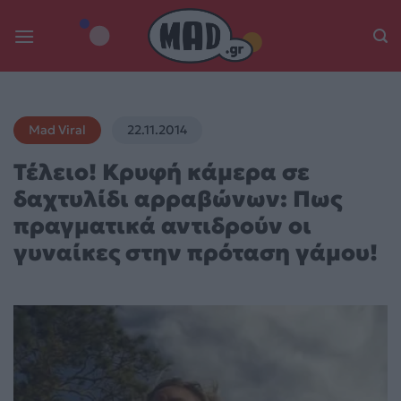
Skip
to
content
Mad Viral
22.11.2014
Τέλειο! Κρυφή κάμερα σε
δαχτυλίδι αρραβώνων: Πως
πραγματικά αντιδρούν οι
γυναίκες στην πρόταση γάμου!