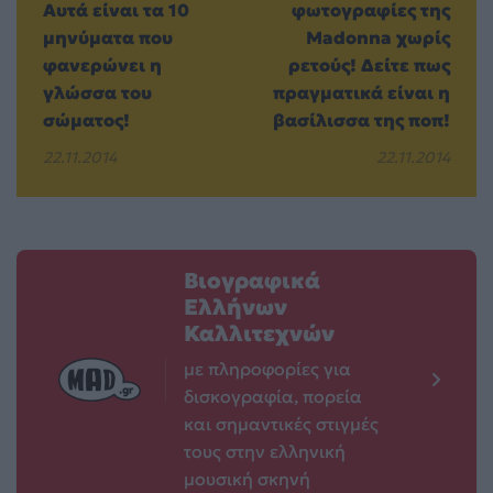
Αυτά είναι τα 10
φωτογραφίες της
μηνύματα που
Madonna χωρίς
φανερώνει η
ρετούς! Δείτε πως
γλώσσα του
πραγματικά είναι η
σώματος!
βασίλισσα της ποπ!
22.11.2014
22.11.2014
Βιογραφικά
Ελλήνων
Καλλιτεχνών
με πληροφορίες για
δισκογραφία, πορεία
και σημαντικές στιγμές
τους στην ελληνική
μουσική σκηνή