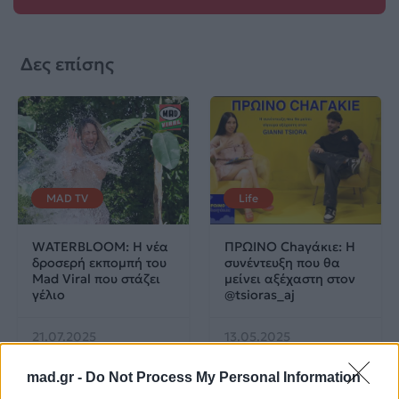
Δες επίσης
MAD TV
Life
WATERBLOOM: Η νέα
ΠΡΩΙΝΟ Chaγάκιε: Η
δροσερή εκπομπή του
συνέντευξη που θα
Mad Viral που στάζει
μείνει αξέχαστη στον
γέλιο
@tsioras_aj
21.07.2025
13.05.2025
mad.gr -
Do Not Process My Personal Information