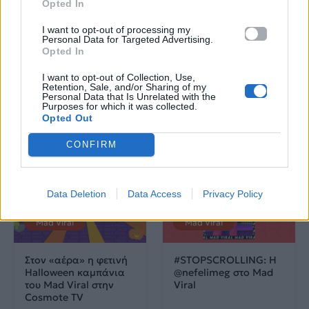
Opted In
Me & My Pet: Η
Me & My Pet: Το Mad
‪@KaterinaVlachou‬ και
Viral στην Cosmote TV
I want to opt-out of processing my
η Λίζα στο 2ο
αφιερώνει τα φετινά
Personal Data for Targeted Advertising.
Opted In
επεισόδιο!
Χριστούγεννα στα
αγαπημένα μας
κατοικίδια
I want to opt-out of Collection, Use,
Retention, Sale, and/or Sharing of my
Personal Data that Is Unrelated with the
Purposes for which it was collected.
18.12.2024
16.12.2024
Opted Out
CONFIRM
Data Deletion
Data Access
Privacy Policy
Mad Viral
Mad Viral
Στον «αέρα» η φετινή
#STOPSCROLLING: Η
Halloween καμπάνια
@nefelimeg στο Mad
του Mad Viral στην
Viral
Cosmote TV