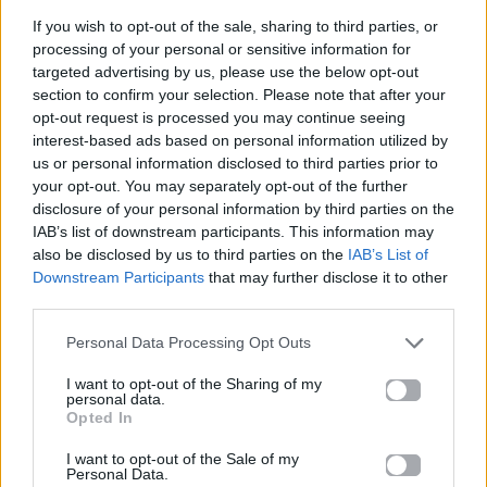
If you wish to opt-out of the sale, sharing to third parties, or
processing of your personal or sensitive information for
targeted advertising by us, please use the below opt-out
section to confirm your selection. Please note that after your
Life
Mad Viral
opt-out request is processed you may continue seeing
interest-based ads based on personal information utilized by
ΠΡΩΙΝΟ Chaγάκιε: Το
Mad Viral: Valentine’s
us or personal information disclosed to third parties prior to
Πρωϊνό που ΔΕΝ
Secret Dates
your opt-out. You may separately opt-out of the further
παίζει ΠΡΩΙ έρχεται
disclosure of your personal information by third parties on the
στο Mad Viral!
IAB’s list of downstream participants. This information may
also be disclosed by us to third parties on the
IAB’s List of
05.05.2025
06.02.2025
Downstream Participants
that may further disclose it to other
third parties.
Personal Data Processing Opt Outs
I want to opt-out of the Sharing of my
personal data.
Opted In
Mad Viral
Mad Viral
I want to opt-out of the Sale of my
Personal Data.