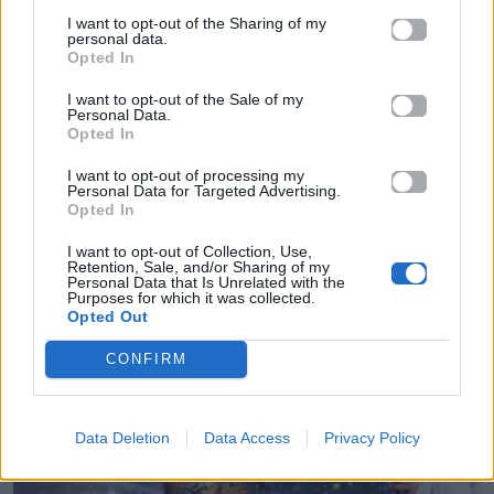
I want to opt-out of the Sharing of my
personal data.
Όσα έγιναν στο VIP των Mad Video
Opted In
Music Awards 2018 by Coca-Cola &
McDonald’s!
I want to opt-out of the Sale of my
Personal Data.
Opted In
08.07.2018
I want to opt-out of processing my
Personal Data for Targeted Advertising.
Opted In
I want to opt-out of Collection, Use,
Retention, Sale, and/or Sharing of my
Personal Data that Is Unrelated with the
Purposes for which it was collected.
Opted Out
CONFIRM
Data Deletion
Data Access
Privacy Policy