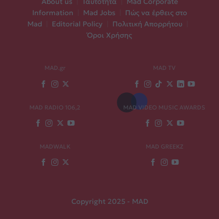
About us
|
Ταυτότητα
|
Mad Corporate
Information
|
Mad Jobs
|
Πώς να έρθεις στο
Mad
|
Editorial Policy
|
Πολιτική Απορρήτου
|
Όροι Χρήσης
MAD.gr
MAD TV
MAD RADIO 106,2
MAD VIDEO MUSIC AWARDS
MADWALK
MAD GREEKZ
Copyright 2025 - MAD