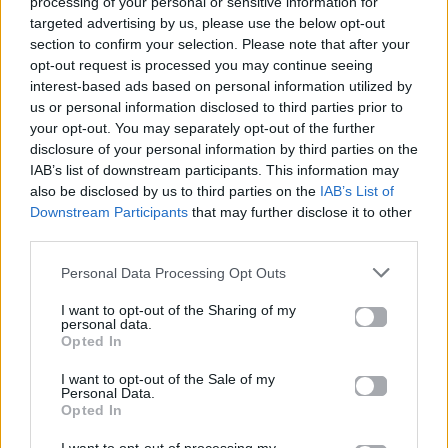
processing of your personal or sensitive information for
πρόβα τζενεράλε της Γιάννας Τερζή! –
targeted advertising by us, please use the below opt-out
Το αίτημά μας που απορρίφθηκε
section to confirm your selection. Please note that after your
opt-out request is processed you may continue seeing
interest-based ads based on personal information utilized by
08.05.2018
us or personal information disclosed to third parties prior to
your opt-out. You may separately opt-out of the further
disclosure of your personal information by third parties on the
IAB’s list of downstream participants. This information may
also be disclosed by us to third parties on the
IAB’s List of
Downstream Participants
that may further disclose it to other
third parties.
Personal Data Processing Opt Outs
I want to opt-out of the Sharing of my
personal data.
Opted In
I want to opt-out of the Sale of my
Personal Data.
Opted In
News