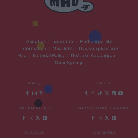
About us
|
Ταυτότητα
|
Mad Corporate
Information
|
Mad Jobs
|
Πώς να έρθεις στο
Mad
|
Editorial Policy
|
Πολιτική Απορρήτου
|
Όροι Χρήσης
MAD.gr
MAD TV
MAD RADIO 106,2
MAD VIDEO MUSIC AWARDS
MADWALK
MAD GREEKZ