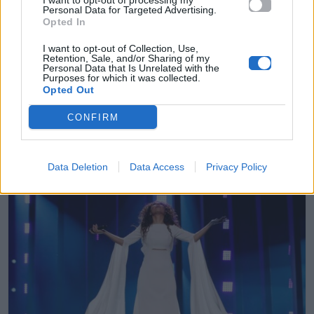
I want to opt-out of processing my
Personal Data for Targeted Advertising.
Opted In
Ποια αντικατέστησε την Γιάννα Τερζή
στην 3η τεχνική πρόβα στη σκηνή της
I want to opt-out of Collection, Use,
Retention, Sale, and/or Sharing of my
Eurovision;
Personal Data that Is Unrelated with the
Purposes for which it was collected.
Opted Out
07.05.2018
CONFIRM
Data Deletion
Data Access
Privacy Policy