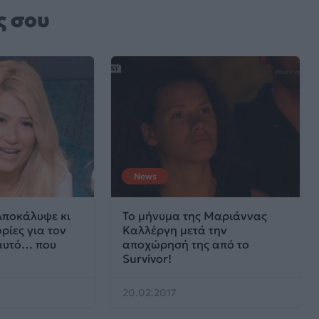
ς σου
News
Αποκάλυψε κι
Το μήνυμα της Μαριάννας
ρίες για τον
Καλλέργη μετά την
αυτό… που
αποχώρησή της από το
Survivor!
20.02.2017