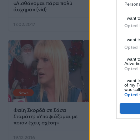
«Αισθάνομαι πάρα πολύ
Persona
άσχημα» (vid)
I want t
17.02.2017
13.02.2017
Opted 
I want t
Opted 
I want 
Advertis
Opted 
I want t
of my P
was col
News
News
Opted 
Φαίη Σκορδά σε Σάσα
Ούρλιαζε η Φαί
Σταμάτη: «Υποψιάζομαι με
ρούφηξε τα μα
ποιον έχεις σχέση»
ηλεκτρική σκο
19.12.2016
14.12.2016