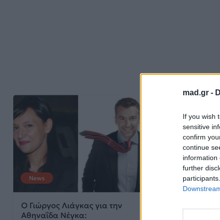
mad.gr -
D
If you wish 
sensitive in
confirm you
continue se
information 
further disc
participants
News
News
Downstream 
Ο Γιώργος Λιάγκας για την
Σήμερα κινδύν
Αθηναΐδα Νέγκα:
Φαίης Σκορδά