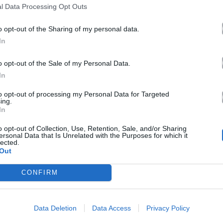
καλεσμένο της να απορήσει
l Data Processing Opt Outs
o opt-out of the Sharing of my personal data.
04.01.2017
In
o opt-out of the Sale of my Personal Data.
In
to opt-out of processing my Personal Data for Targeted
ing.
In
o opt-out of Collection, Use, Retention, Sale, and/or Sharing
ersonal Data that Is Unrelated with the Purposes for which it
lected.
Out
CONFIRM
η! Της
λλιά η
ύπα!
Data Deletion
Data Access
Privacy Policy