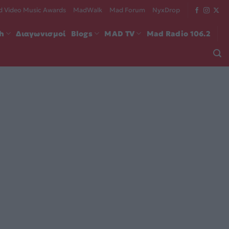
 Video Music Awards
MadWalk
Mad Forum
NyxDrop
ch
Διαγωνισμοί
Blogs
MAD TV
Mad Radio 106.2