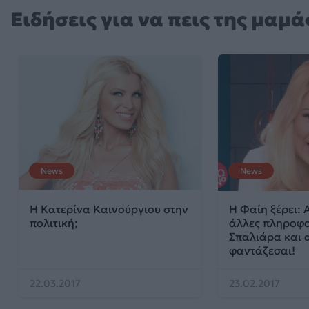
Ειδήσεις για να πεις της μαμά
News
News
Η Κατερίνα Καινούργιου στην
Η Φαίη ξέρει: 
πολιτική;
άλλες πληροφο
Σπαλιάρα και 
φαντάζεσαι!
22.03.2017
23.02.2017