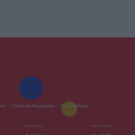
icy
|
Πολιτική Απορρήτου
|
Όροι Χρήσης
MADWALK
MAD GREEKZ