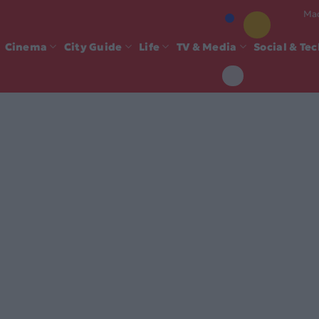
Mad
Cinema
City Guide
Life
TV & Media
Social & Te