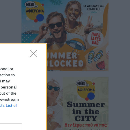
sonal or
ection to
ou may
 personal
out of the
 downstream
B’s List of