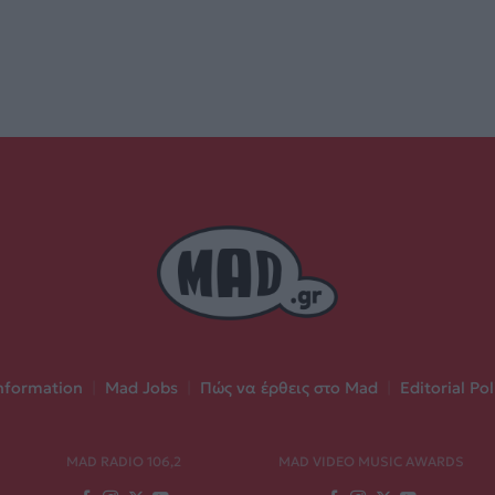
nformation
|
Mad Jobs
|
Πώς να έρθεις στο Mad
|
Editorial Pol
MAD RADIO 106,2
MAD VIDEO MUSIC AWARDS