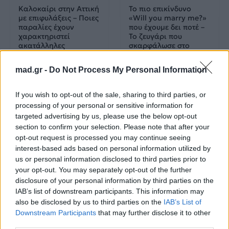
Καλοκαίρι στην Αττική
Το πιο επικίνδυνο
με επιφυλάξεις – Ποιες
«Will you marry me?»
παραλίες έχουν
που έχουμε δει ποτέ –
χαρακτηριστεί
Το ζευγάρι που
ακατάλληλες
σκαρφάλωσε στο
Empire State Building
mad.gr -
Do Not Process My Personal Information
04.07.2026
02.07.2026
If you wish to opt-out of the sale, sharing to third parties, or
processing of your personal or sensitive information for
targeted advertising by us, please use the below opt-out
section to confirm your selection. Please note that after your
opt-out request is processed you may continue seeing
interest-based ads based on personal information utilized by
us or personal information disclosed to third parties prior to
News
Corporate News
your opt-out. You may separately opt-out of the further
disclosure of your personal information by third parties on the
Πανελλαδικές 2026:
Μία κάρτα για όλες τις
IAB’s list of downstream participants. This information may
Στην κορυφή των
προνοιακές παροχές!
also be disclosed by us to third parties on the
IAB’s List of
βαθμολογιών η
Downstream Participants
that may further disclose it to other
Λαρισαία Ιωάννα
third parties.
Παπακώστα με 19.780