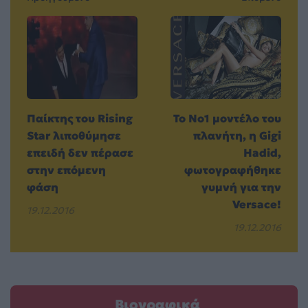
Παίκτης του Rising
To No1 μοντέλο του
Star λιποθύμησε
πλανήτη, η Gigi
επειδή δεν πέρασε
Hadid,
στην επόμενη
φωτογραφήθηκε
φάση
γυμνή για την
Versace!
19.12.2016
19.12.2016
Βιογραφικά