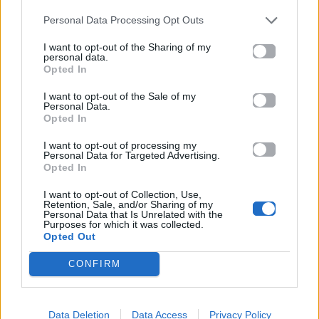
μόρια
Personal Data Processing Opt Outs
26.06.2026
26.06.2026
I want to opt-out of the Sharing of my
personal data.
Opted In
I want to opt-out of the Sale of my
Personal Data.
Opted In
I want to opt-out of processing my
Personal Data for Targeted Advertising.
Life
Life
Opted In
I want to opt-out of Collection, Use,
Πού να μην
AKTOR: Δίπλα στους
Retention, Sale, and/or Sharing of my
κολυμπήσεις στην
νέους επιστήμονες με
Personal Data that Is Unrelated with the
Purposes for which it was collected.
Αττική: Οι 29
το πρόγραμμα
Opted Out
ακατάλληλες παραλίες
υποτροφιών
AKTOR4TheFuture
CONFIRM
25.06.2026
04.06.2026
Data Deletion
Data Access
Privacy Policy