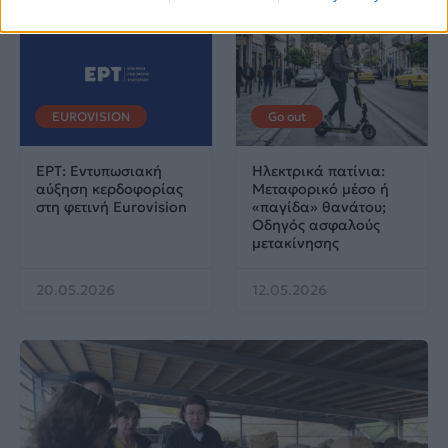
EUROVISION
Go out
ΕΡΤ: Εντυπωσιακή
Ηλεκτρικά πατίνια:
αύξηση κερδοφορίας
Μεταφορικό μέσο ή
στη φετινή Eurovision
«παγίδα» θανάτου;
Οδηγός ασφαλούς
μετακίνησης
20.05.2026
12.05.2026