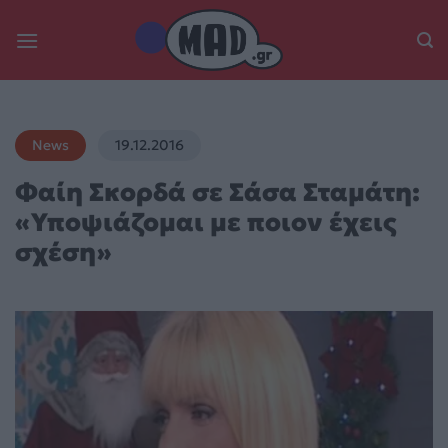
Skip
to
content
News
19.12.2016
Φαίη Σκορδά σε Σάσα Σταμάτη:
«Υποψιάζομαι με ποιον έχεις
σχέση»