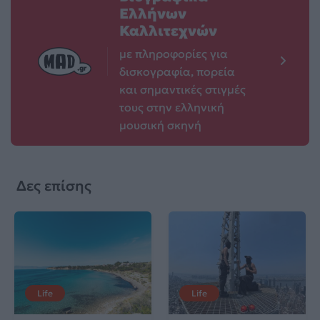
Ελλήνων
Καλλιτεχνών
με πληροφορίες για
δισκογραφία, πορεία
και σημαντικές στιγμές
τους στην ελληνική
μουσική σκηνή
Δες επίσης
Life
Life