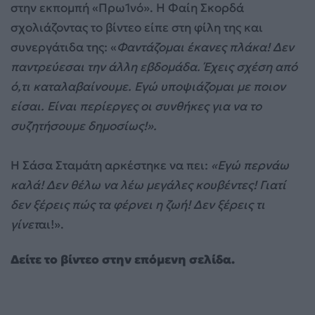
στην εκπομπή «Πρω1νό». Η Φαίη Σκορδά
σχολιάζοντας το βίντεο είπε στη φίλη της και
συνεργάτιδα της: «
Φαντάζομαι έκανες πλάκα! Δεν
παντρεύεσαι την άλλη εβδομάδα. Έχεις σχέση από
ό,τι καταλαβαίνουμε. Εγώ υποψιάζομαι με ποιον
είσαι. Είναι περίεργες οι συνθήκες για να το
συζητήσουμε δημοσίως!».
Η Σάσα Σταμάτη αρκέστηκε να πει:
«Εγώ περνάω
καλά! Δεν θέλω να λέω μεγάλες κουβέντες! Γιατί
δεν ξέρεις πώς τα φέρνει η ζωή! Δεν ξέρεις τι
γίνετ
αι!».
Δείτε το βίντεο στην επόμενη σελίδα.