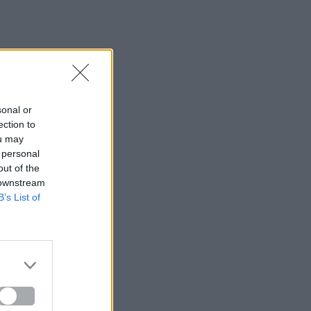
sonal or
ection to
ou may
 personal
out of the
 downstream
B’s List of