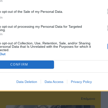
In
o opt-out of the Sale of my Personal Data.
In
le News
to opt-out of processing my Personal Data for Targeted
ing.
In
o opt-out of Collection, Use, Retention, Sale, and/or Sharing
ersonal Data that Is Unrelated with the Purposes for which it
lected.
Out
τό το άρθρο
CONFIRM
Data Deletion
Data Access
Privacy Policy
Επόμενο