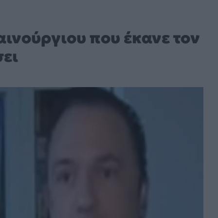
αινούργιου που έκανε τον
σει