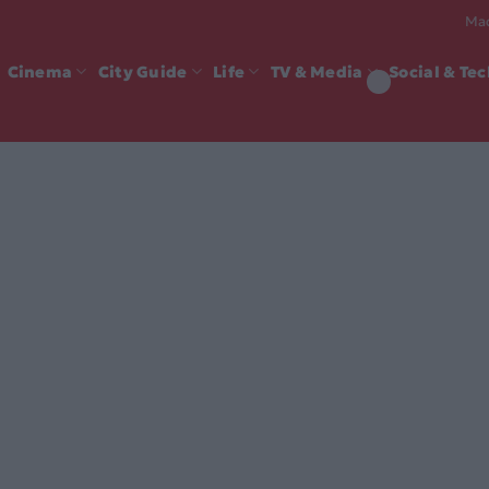
Mad
Cinema
City Guide
Life
TV & Media
Social & Te