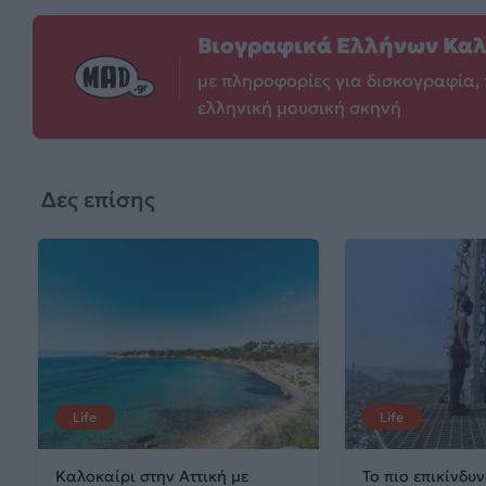
Βιογραφικά Ελλήνων Κα
με πληροφορίες για δισκογραφία, 
ελληνική μουσική σκηνή
Δες επίσης
Life
Life
Καλοκαίρι στην Αττική με
Το πιο επικίνδυν