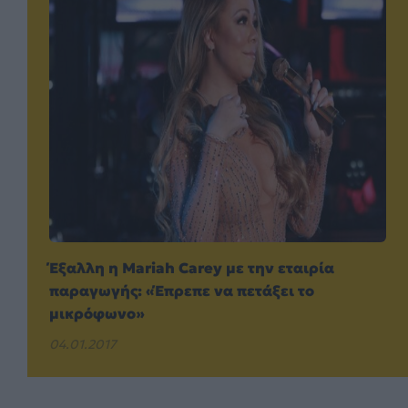
Έξαλλη η Mariah Carey με την εταιρία
παραγωγής: «Έπρεπε να πετάξει το
μικρόφωνο»
04.01.2017