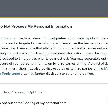
o Not Process My Personal Information
to opt-out of the sale, sharing to third parties, or processing of your per
formation for targeted advertising by us, please use the below opt-out s
r selection. Please note that after your opt-out request is processed y
eing interest-based ads based on personal information utilized by us or
disclosed to third parties prior to your opt-out. You may separately opt-
losure of your personal information by third parties on the IAB’s list of
. This information may also be disclosed by us to third parties on the
IA
Participants
that may further disclose it to other third parties.
κά με το
Mad.gr
, επισκεφτείτε μας στο
Facebook
,
το
Instagram
.
2
l Data Processing Opt Outs
o opt-out of the Sharing of my personal data.