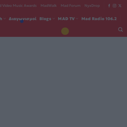
 Video Music Awards
MadWalk
Mad Forum
NyxDrop
ch
Διαγωνισμοί
Blogs
MAD TV
Mad Radio 106.2