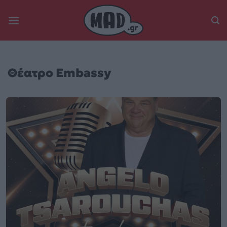
Skip
to
content
Θέατρο Embassy