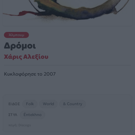
Άλμπουμ
Δρόμοι
Χάρις Αλεξίου
Κυκλοφόρησε το 2007
Folk
World
& Country
ΕΊΔΟΣ
Éntekhno
ΣΤΥΛ
πηγή: Discogs