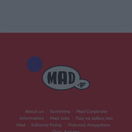
About us
|
Ταυτότητα
|
Mad Corporate
Information
|
Mad Jobs
|
Πώς να έρθεις στο
Mad
|
Editorial Policy
|
Πολιτική Απορρήτου
|
Όροι Χρήσης