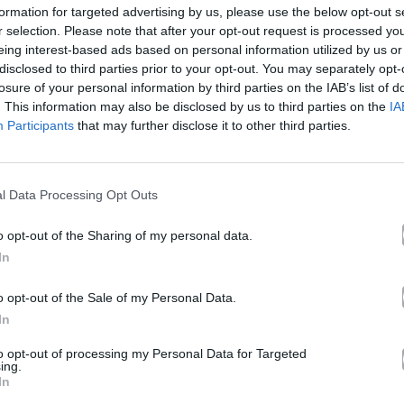
 'Σαι» (2009). Μουσικά κινείται στο ύφος Pop, Folk, World
formation for targeted advertising by us, please use the below opt-out s
r selection. Please note that after your opt-out request is processed y
ριο Γελώ (De Ushuaia A La Quiuca)
,
Πώς να πω πως δεν σ'
eing interest-based ads based on personal information utilized by us or
disclosed to third parties prior to your opt-out. You may separately opt-
τεβού
,
Κάνω Ό,τι Μπορώ
,
Κρυμμένη Αγάπη (Η Αγάπη Θα Σε
losure of your personal information by third parties on the IAB’s list of
. This information may also be disclosed by us to third parties on the
IA
Participants
that may further disclose it to other third parties.
l Data Processing Opt Outs
Άλλα Άλμπουμ του Καλ
o opt-out of the Sharing of my personal data.
In
o opt-out of the Sale of my Personal Data.
 La Quiuca)
In
to opt-out of processing my Personal Data for Targeted
ing.
In