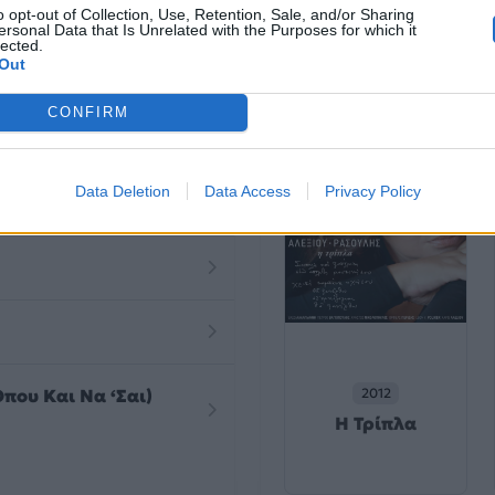
o opt-out of Collection, Use, Retention, Sale, and/or Sharing
ersonal Data that Is Unrelated with the Purposes for which it
2023
lected.
Out
Reworks
CONFIRM
Data Deletion
Data Access
Privacy Policy
που Και Να ‘Σαι)
2012
Η Τρίπλα