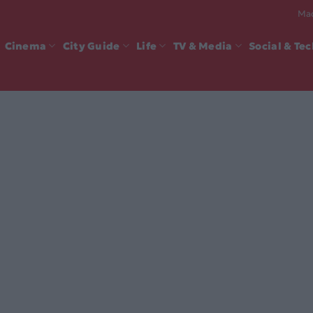
Mad
Cinema
City Guide
Life
TV & Media
Social & Te