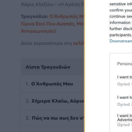
Χάρις Αλεξίου – «Η Αγάπη Θα Σε Βρει Όπου Και Να
sensitive in
confirm you
Τραγούδια:
Ο Άνθρωπός Μου
,
Σήμερα Κλαίω, Αύ
continue se
information 
Γύρνα Εκεί Που Αγαπάς
,
Μεγάλωσα
,
Έφυγα
,
Ραν
further disc
Annascunnuto)
participants
Downstream 
Δείτε περισσότερα στη
σελίδα στο Mad.gr
.
Persona
Λίστα Τραγουδιών
I want t
Ο Άνθρωπός Μου
Opted 
I want t
Σήμερα Κλαίω, Αύριο Γελώ (De Ushuaia A
Opted 
I want 
Πώς να πω πως δεν σ’ αγάπησα
Advertis
Opted 