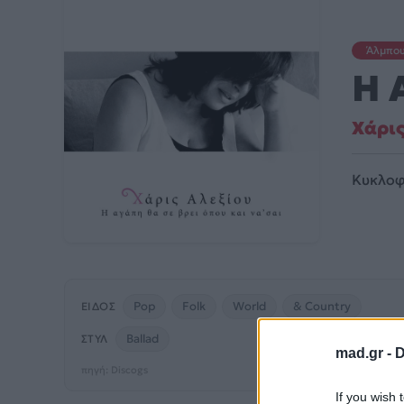
Άλμπο
Η 
Χάρις
Κυκλοφ
Pop
Folk
World
& Country
ΕΊΔΟΣ
Ballad
ΣΤΥΛ
mad.gr -
D
πηγή: Discogs
If you wish 