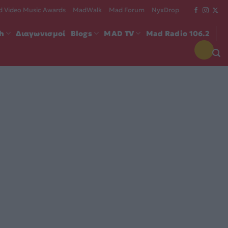
 Video Music Awards
MadWalk
Mad Forum
NyxDrop
ch
Διαγωνισμοί
Blogs
MAD TV
Mad Radio 106.2