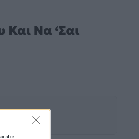
 Και Να ‘Σαι
sonal or