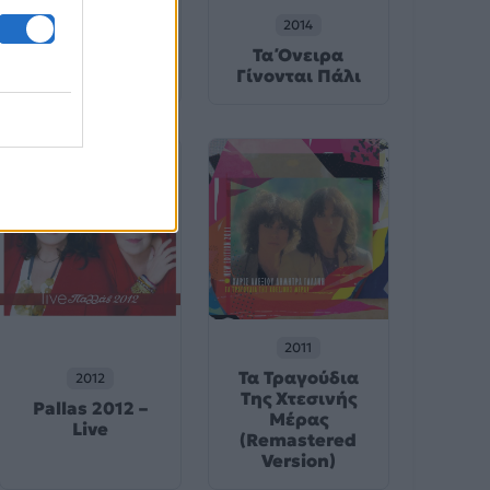
2020
2014
Τα Τραγούδια
Τα Όνειρα
της Ξενιτιάς
Γίνονται Πάλι
2011
Τα Τραγούδια
2012
Της Χτεσινής
Pallas 2012 –
Μέρας
Live
(Remastered
Version)