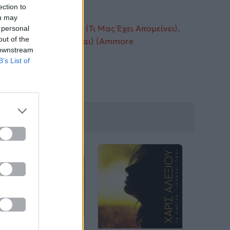
, & Country.
ection to
ou may
 αγάπησα
,
Το Μυστικό (Τι Μας Έχει Απομείνει)
,
 personal
out of the
 Βρει Όπου Και Να 'Σαι) (Ammore
 downstream
B’s List of
λιτέχνη