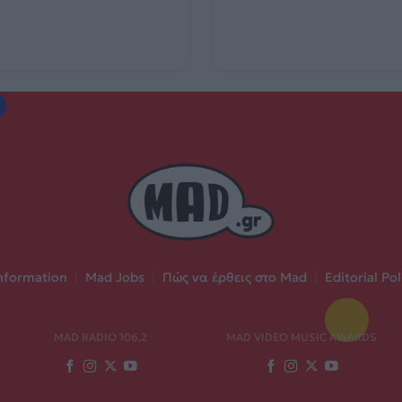
nformation
|
Mad Jobs
|
Πώς να έρθεις στο Mad
|
Editorial Pol
MAD RADIO 106,2
MAD VIDEO MUSIC AWARDS