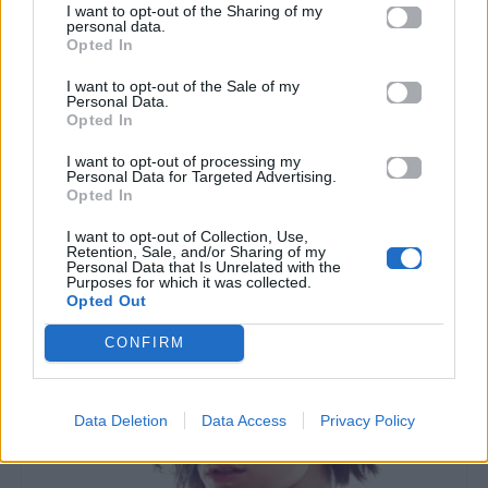
I want to opt-out of the Sharing of my
personal data.
Opted In
All Videos
All Videos
I want to opt-out of the Sale of my
Personal Data.
Opted In
H διπλή γκάφα του
Αυτός ο άνθρωπος
Ντάνου στο Survivor
κλείστηκε δεμένος
I want to opt-out of processing my
που δεν πρόσεξε
μέσα σε ένα πλυντήριο
Personal Data for Targeted Advertising.
(σχεδόν) κανείς!
και κατάφερε να
Opted In
αποδράσει.
I want to opt-out of Collection, Use,
Retention, Sale, and/or Sharing of my
25.05.2017
27.04.2017
Personal Data that Is Unrelated with the
Purposes for which it was collected.
Opted Out
CONFIRM
Data Deletion
Data Access
Privacy Policy