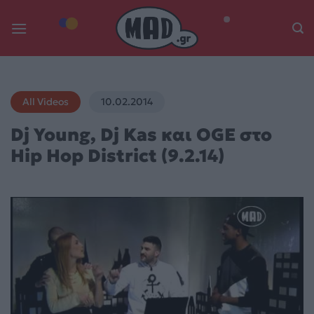
Skip
to
content
All Videos
10.02.2014
Dj Young, Dj Kas και OGE στο
Hip Hop District (9.2.14)