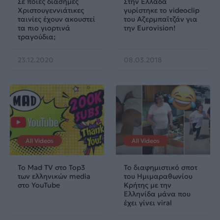
Σε ποιες διάσημες
Στην Ελλάδα
Χριστουγεννιάτικες
γυρίστηκε το videoclip
ταινίες έχουν ακουστεί
του Αζερμπαϊτζάν για
τα πιο γιορτινά
την Eurovision!
τραγούδια;
23.12.2020
08.03.2018
All Videos
All Videos
Το Mad TV στο Top3
Το διαφημιστικό σποτ
των ελληνικών media
του Ημιμαραθωνίου
στο YouTube
Κρήτης με την
Eλληνίδα μάνα που
έχει γίνει viral