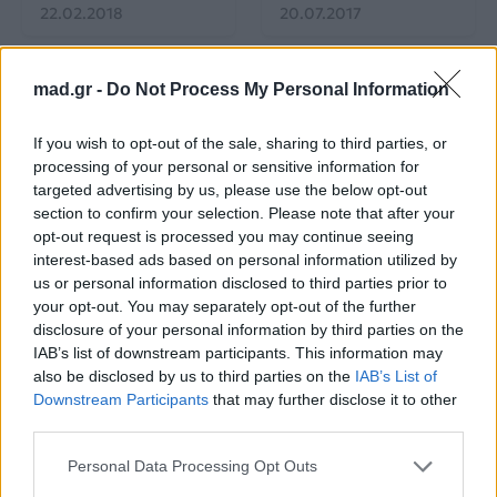
22.02.2018
20.07.2017
mad.gr -
Do Not Process My Personal Information
If you wish to opt-out of the sale, sharing to third parties, or
processing of your personal or sensitive information for
targeted advertising by us, please use the below opt-out
All Videos
All Videos
section to confirm your selection. Please note that after your
opt-out request is processed you may continue seeing
Ο Σπύρος Σαμοΐλης
Survivor: Σάλος με το
interest-based ads based on personal information utilized by
κάνει push ups!
βίντεο από το
us or personal information disclosed to third parties prior to
αγώνισμα της
your opt-out. You may separately opt-out of the further
Κυριακής – Υπήρξε
disclosure of your personal information by third parties on the
παραβίαση κανόνων;
IAB’s list of downstream participants. This information may
also be disclosed by us to third parties on the
IAB’s List of
29.06.2017
26.06.2017
Downstream Participants
that may further disclose it to other
third parties.
Personal Data Processing Opt Outs