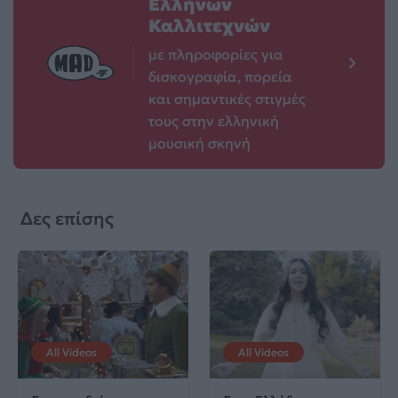
Ελλήνων
Καλλιτεχνών
με πληροφορίες για
δισκογραφία, πορεία
και σημαντικές στιγμές
τους στην ελληνική
μουσική σκηνή
Δες επίσης
All Videos
All Videos