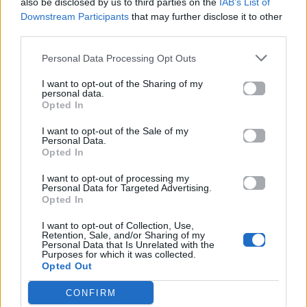
Κυριακής – Υπήρξε
also be disclosed by us to third parties on the
IAB’s List of
παραβίαση κανόνων;
Downstream Participants
that may further disclose it to other
third parties.
29.06.2017
26.06.2017
Personal Data Processing Opt Outs
I want to opt-out of the Sharing of my
personal data.
Opted In
I want to opt-out of the Sale of my
Personal Data.
Opted In
All Videos
All Videos
I want to opt-out of processing my
Personal Data for Targeted Advertising.
H διπλή γκάφα του
Αυτός ο άνθρωπος
Opted In
Ντάνου στο Survivor
κλείστηκε δεμένος
που δεν πρόσεξε
μέσα σε ένα πλυντήριο
I want to opt-out of Collection, Use,
(σχεδόν) κανείς!
και κατάφερε να
Retention, Sale, and/or Sharing of my
αποδράσει.
Personal Data that Is Unrelated with the
Purposes for which it was collected.
Opted Out
25.05.2017
27.04.2017
CONFIRM