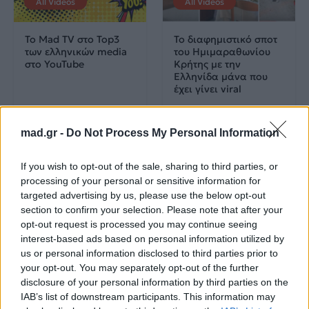
All Videos
All Videos
Το Mad TV στο Top3
Το διαφημιστικό σποτ
των ελληνικών media
του Ημιμαραθωνίου
στο YouTube
Κρήτης με την
Eλληνίδα μάνα που
έχει γίνει viral
22.02.2018
20.07.2017
mad.gr -
Do Not Process My Personal Information
If you wish to opt-out of the sale, sharing to third parties, or
processing of your personal or sensitive information for
targeted advertising by us, please use the below opt-out
section to confirm your selection. Please note that after your
opt-out request is processed you may continue seeing
All Videos
All Videos
interest-based ads based on personal information utilized by
us or personal information disclosed to third parties prior to
your opt-out. You may separately opt-out of the further
Ο Σπύρος Σαμοΐλης
Survivor: Σάλος με το
disclosure of your personal information by third parties on the
κάνει push ups!
βίντεο από το
αγώνισμα της
IAB’s list of downstream participants. This information may