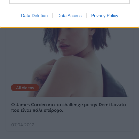
Data Deletion
Data Access
Privacy Policy
All Videos
Ο James Corden και το challenge με την Demi Lovato
που είναι πάλι υπέροχο.
07.04.2017