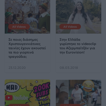
All Videos
All Videos
Σε ποιες διάσημες
Στην Ελλάδα
Χριστουγεννιάτικες
γυρίστηκε το videoclip
ταινίες έχουν ακουστεί
του Αζερμπαϊτζάν για
τα πιο γιορτινά
την Eurovision!
τραγούδια;
23.12.2020
08.03.2018