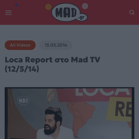
Skip
to
content
All Videos
13.05.2014
Loca Report στο Μad TV
(12/5/14)