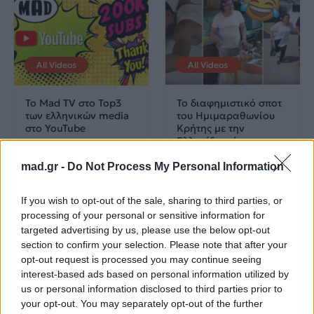
All Videos
All Videos
Το Mad TV στο Top3
Το διαφημιστικό σποτ
των ελληνικών media
του Ημιμαραθωνίου
στο YouTube
Κρήτης με την
Eλληνίδα μάνα που
έχει γίνει viral
mad.gr -
Do Not Process My Personal Information
22.02.2018
20.07.2017
If you wish to opt-out of the sale, sharing to third parties, or
processing of your personal or sensitive information for
targeted advertising by us, please use the below opt-out
section to confirm your selection. Please note that after your
opt-out request is processed you may continue seeing
interest-based ads based on personal information utilized by
us or personal information disclosed to third parties prior to
All Videos
All Videos
your opt-out. You may separately opt-out of the further