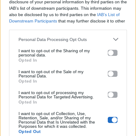
disclosure of your personal information by third parties on the
IAB’s list of downstream participants. This information may
Ο Σπύρος Σαμοΐλης
Survivor: Σάλος με το
also be disclosed by us to third parties on the
IAB’s List of
κάνει push ups!
βίντεο από το
Downstream Participants
that may further disclose it to other
αγώνισμα της
Κυριακής – Υπήρξε
third parties.
παραβίαση κανόνων;
Personal Data Processing Opt Outs
29.06.2017
26.06.2017
I want to opt-out of the Sharing of my
personal data.
Opted In
I want to opt-out of the Sale of my
Personal Data.
Opted In
I want to opt-out of processing my
Personal Data for Targeted Advertising.
All Videos
All Videos
Opted In
H διπλή γκάφα του
Αυτός ο άνθρωπος
I want to opt-out of Collection, Use,
Retention, Sale, and/or Sharing of my
Ντάνου στο Survivor
κλείστηκε δεμένος
Personal Data that Is Unrelated with the
που δεν πρόσεξε
μέσα σε ένα πλυντήριο
Purposes for which it was collected.
(σχεδόν) κανείς!
και κατάφερε να
Opted Out
αποδράσει.