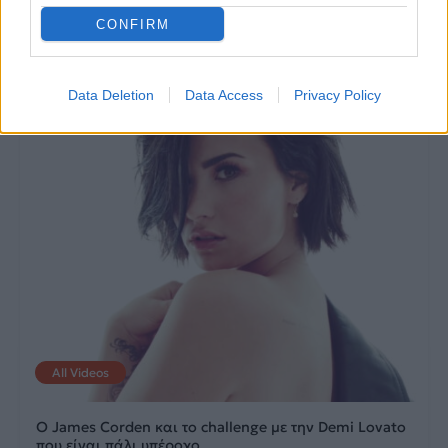
CONFIRM
25.05.2017
27.04.2017
Data Deletion
Data Access
Privacy Policy
All Videos
Ο James Corden και το challenge με την Demi Lovato
που είναι πάλι υπέροχο.