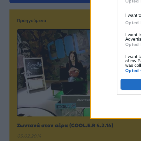
Opted 
I want t
Προηγούμενο
Opted 
I want 
Advertis
Opted 
I want t
of my P
was col
Opted 
Ζωντανά στον αέρα (COOL.E.R 4.2.14)
05.02.2014