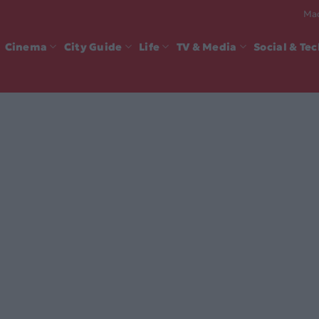
Mad
Cinema
City Guide
Life
TV & Media
Social & Te