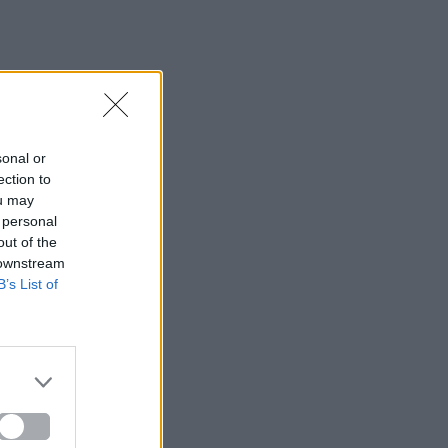
sonal or
ection to
ou may
 personal
out of the
 downstream
B’s List of