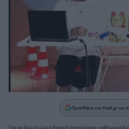
Προσθήκη του Mad.gr ως π
Για να δεις το Loca Report συντονίσου καθημερινά σ