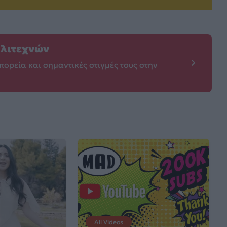
λλιτεχνών
πορεία και σημαντικές στιγμές τους στην
All Videos