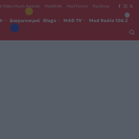
 Video Music Awards
MadWalk
Mad Forum
NyxDrop
ch
Διαγωνισμοί
Blogs
MAD TV
Mad Radio 106.2