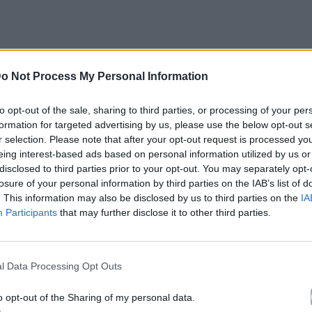
κά με το
Mad.gr
, επισκεφτείτε μας στο
Facebook
,
o Not Process My Personal Information
το
Instagram
.
to opt-out of the sale, sharing to third parties, or processing of your per
formation for targeted advertising by us, please use the below opt-out s
le News
r selection. Please note that after your opt-out request is processed y
eing interest-based ads based on personal information utilized by us or
disclosed to third parties prior to your opt-out. You may separately opt-
losure of your personal information by third parties on the IAB’s list of
. This information may also be disclosed by us to third parties on the
IA
Participants
that may further disclose it to other third parties.
τό το άρθρο
l Data Processing Opt Outs
o opt-out of the Sharing of my personal data.