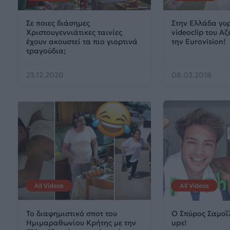
Σε ποιες διάσημες
Στην Ελλάδα γυρ
Χριστουγεννιάτικες ταινίες
videoclip του Α
έχουν ακουστεί τα πιο γιορτινά
την Eurovision!
τραγούδια;
23.12.2020
08.03.2018
All Videos
All Videos
Το διαφημιστικό σποτ του
Ο Σπύρος Σαμοΐ
Ημιμαραθωνίου Κρήτης με την
ups!