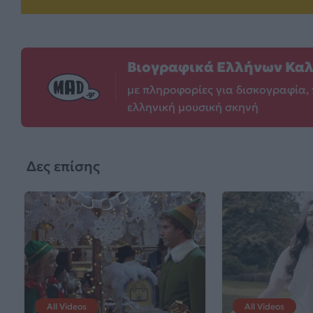
Βιογραφικά Ελλήνων Κα
με πληροφορίες για δισκογραφία, 
ελληνική μουσική σκηνή
Δες επίσης
All Videos
All Videos