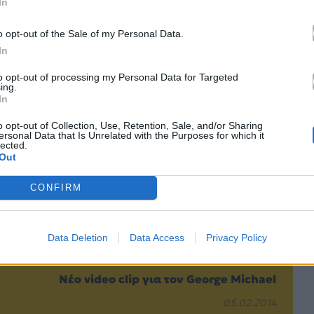
In
o opt-out of the Sale of my Personal Data.
Επόμενο
In
to opt-out of processing my Personal Data for Targeted
ing.
In
o opt-out of Collection, Use, Retention, Sale, and/or Sharing
ersonal Data that Is Unrelated with the Purposes for which it
lected.
Out
CONFIRM
Data Deletion
Data Access
Privacy Policy
Νέο video clip για τον George Michael
05.02.2014