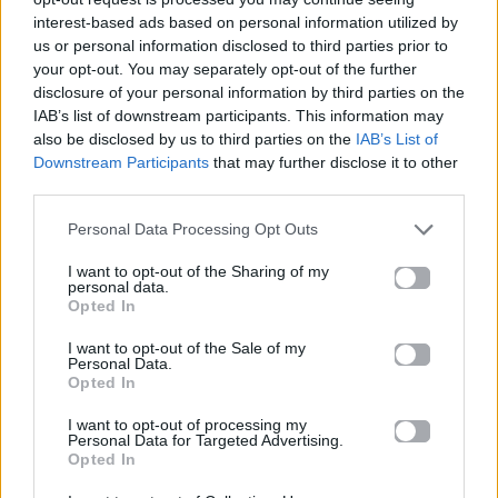
interest-based ads based on personal information utilized by
us or personal information disclosed to third parties prior to
your opt-out. You may separately opt-out of the further
disclosure of your personal information by third parties on the
IAB’s list of downstream participants. This information may
also be disclosed by us to third parties on the
IAB’s List of
All Videos
All Videos
Downstream Participants
that may further disclose it to other
third parties.
Ο Σπύρος Σαμοΐλης
Survivor: Σάλος με το
Personal Data Processing Opt Outs
κάνει push ups!
βίντεο από το
αγώνισμα της
Κυριακής – Υπήρξε
I want to opt-out of the Sharing of my
personal data.
παραβίαση κανόνων;
Opted In
29.06.2017
26.06.2017
I want to opt-out of the Sale of my
Personal Data.
Opted In
I want to opt-out of processing my
Personal Data for Targeted Advertising.
Opted In