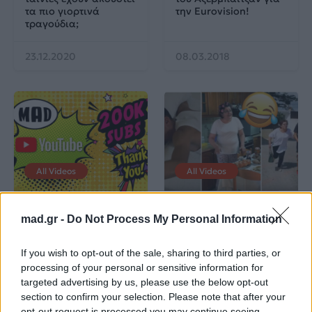
τα πιο γιορτινά
την Eurovision!
τραγούδια;
23.12.2020
08.03.2018
All Videos
All Videos
Το Mad TV στο Top3
Το διαφημιστικό σποτ
mad.gr -
Do Not Process My Personal Information
των ελληνικών media
του Ημιμαραθωνίου
στο YouTube
Κρήτης με την
Eλληνίδα μάνα που
If you wish to opt-out of the sale, sharing to third parties, or
έχει γίνει viral
processing of your personal or sensitive information for
targeted advertising by us, please use the below opt-out
22.02.2018
20.07.2017
section to confirm your selection. Please note that after your
opt-out request is processed you may continue seeing