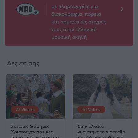
με πληροφορίες για
δισκογραφία, πορεία
και σημαντικές στιγμές
τους στην ελληνική
μουσική σκηνή
Δες επίσης
All Videos
All Videos
Σε ποιες διάσημες
Στην Ελλάδα
Χριστουγεννιάτικες
γυρίστηκε το videoclip
ταινίες έχουν ακουστεί
του Αζερμπαϊτζάν για