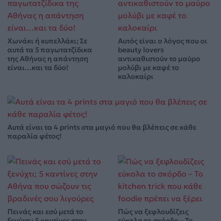
Χωνάκι ή κυπελλάκι; Σε
Αυτός είναι ο λόγος που οι
αυτά τα 5 παγωτατζίδικα
beauty lovers
της Αθήνας η απάντηση
αντικαθιστούν το μαύρο
είναι…και τα δύο!
μολύβι με καφέ το
καλοκαίρι
Αυτά είναι τα 4 prints στα μαγιό που θα βλέπεις σε κάθε
παραλία φέτος!
Πεινάς και εσύ μετά το
Πώς να ξεφλουδίζεις
ξενύχτι; 5 καντίνες στην
εύκολα το σκόρδο – Το