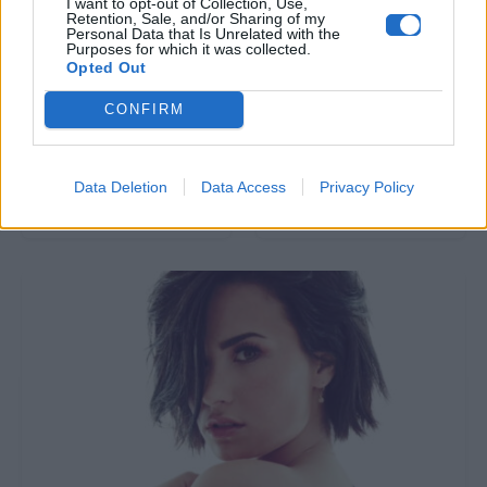
I want to opt-out of Collection, Use,
Retention, Sale, and/or Sharing of my
All Videos
All Videos
Personal Data that Is Unrelated with the
Purposes for which it was collected.
Opted Out
H διπλή γκάφα του
Αυτός ο άνθρωπος
Ντάνου στο Survivor
κλείστηκε δεμένος
CONFIRM
που δεν πρόσεξε
μέσα σε ένα πλυντήριο
(σχεδόν) κανείς!
και κατάφερε να
αποδράσει.
Data Deletion
Data Access
Privacy Policy
25.05.2017
27.04.2017