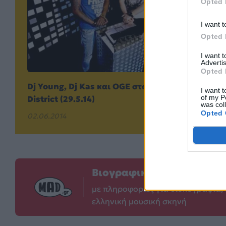
Opted 
I want t
Opted 
I want 
Advertis
Opted 
Dj Young, Dj Kas και OGE στο Hip Hop
I want t
of my P
District (29.5.14)
was col
Opted 
02.06.2014
Βιογραφικά Ελλήνων Κα
με πληροφορίες για δισκογραφία, 
ελληνική μουσική σκηνή