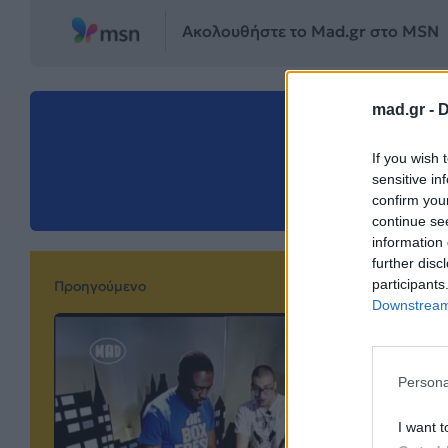
Ακολουθήστε το Mad.gr στο MSN
mad.gr -
D
Μοιράσου αυ
If you wish 
sensitive in
confirm you
continue se
information 
further disc
participants
Προηγούμενο
Downstream 
Persona
I want t