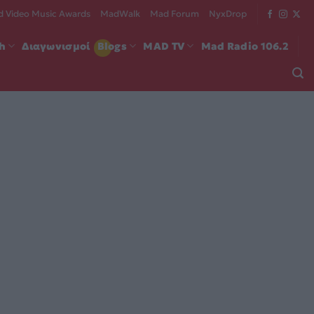
 Video Music Awards
MadWalk
Mad Forum
NyxDrop
ch
Διαγωνισμοί
Blogs
MAD TV
Mad Radio 106.2