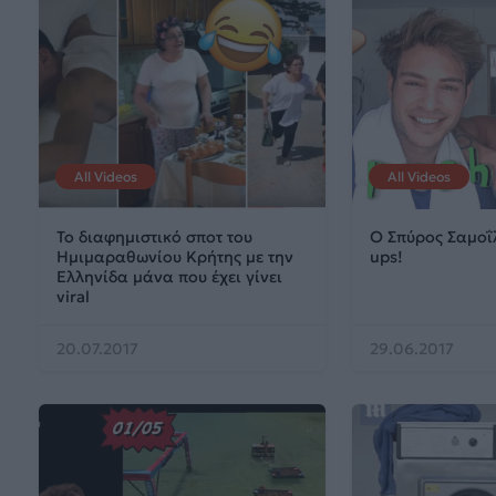
All Videos
All Videos
Το διαφημιστικό σποτ του
Ο Σπύρος Σαμοΐ
Ημιμαραθωνίου Κρήτης με την
ups!
Eλληνίδα μάνα που έχει γίνει
viral
20.07.2017
29.06.2017