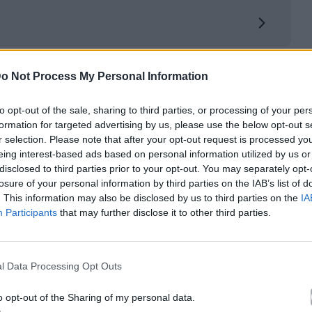
o Not Process My Personal Information
τό το άρθρο
to opt-out of the sale, sharing to third parties, or processing of your per
formation for targeted advertising by us, please use the below opt-out s
r selection. Please note that after your opt-out request is processed y
eing interest-based ads based on personal information utilized by us or
disclosed to third parties prior to your opt-out. You may separately opt-
losure of your personal information by third parties on the IAB’s list of
. This information may also be disclosed by us to third parties on the
IA
Επόμενο
Participants
that may further disclose it to other third parties.
Party Nation (Προτάσεις για το wknd)
31/5/14
l Data Processing Opt Outs
02.06.2014
o opt-out of the Sharing of my personal data.