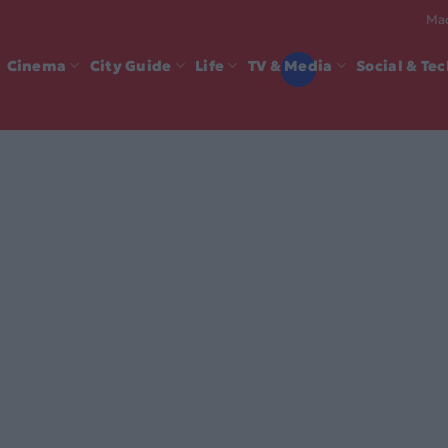
Mad
Cinema
City Guide
Life
TV & Media
Social & Te