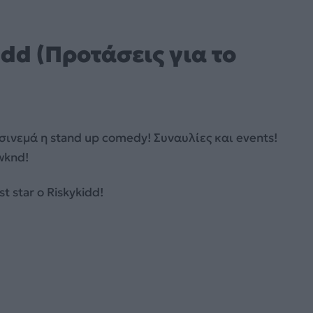
idd (Προτάσεις για το
 σινεμά η stand up comedy! Συναυλίες και events!
wknd!
t star o Riskykidd!