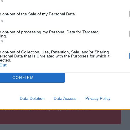
In
o opt-out of the Sale of my Personal Data.
In
to opt-out of processing my Personal Data for Targeted
ing.
In
o opt-out of Collection, Use, Retention, Sale, and/or Sharing
ersonal Data that Is Unrelated with the Purposes for which it
lected.
Out
CONFIRM
λλιτεχνών
Data Deletion
Data Access
Privacy Policy
πορεία και σημαντικές στιγμές τους στην