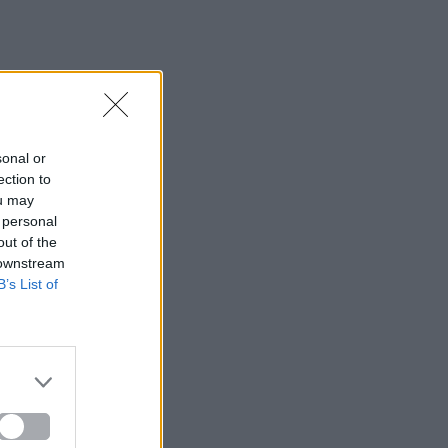
sonal or
ection to
ou may
 personal
out of the
 downstream
B’s List of