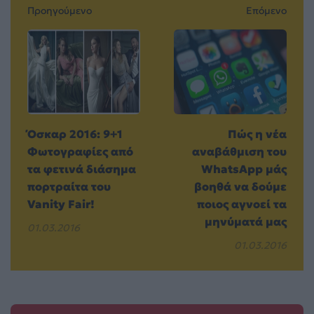
Προηγούμενο
Επόμενο
Όσκαρ 2016: 9+1
Πώς η νέα
Φωτογραφίες από
αναβάθμιση του
τα φετινά διάσημα
WhatsApp μάς
πορτραίτα τoυ
βοηθά να δούμε
Vanity Fair!
ποιος αγνοεί τα
μηνύματά μας
01.03.2016
01.03.2016