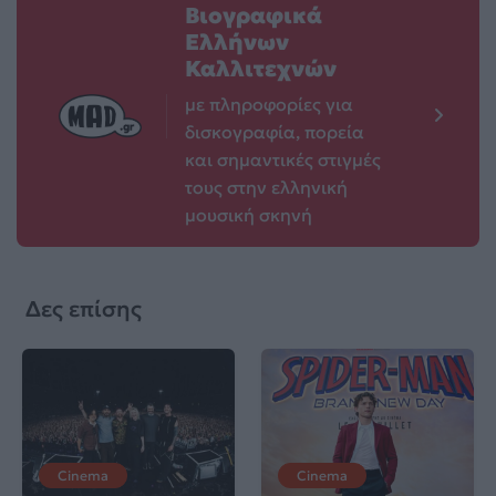
Βιογραφικά
Ελλήνων
Καλλιτεχνών
με πληροφορίες για
δισκογραφία, πορεία
και σημαντικές στιγμές
τους στην ελληνική
μουσική σκηνή
Δες επίσης
Cinema
Cinema