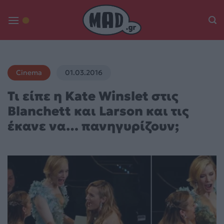
Skip
to
content
Cinema
01.03.2016
Τι είπε η Kate Winslet στις
Blanchett και Larson και τις
έκανε να… πανηγυρίζουν;