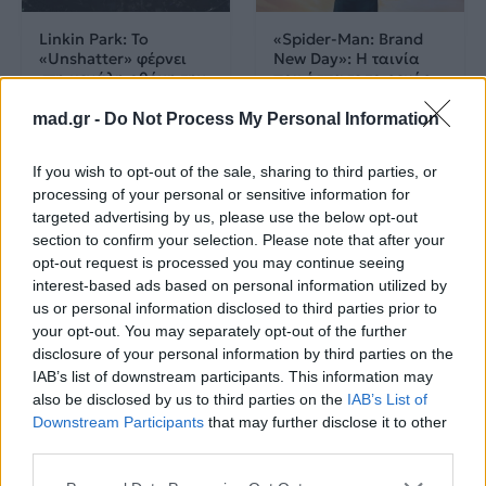
Linkin Park: Το
«Spider-Man: Brand
«Unshatter» φέρνει
New Day»: Η ταινία
στη μεγάλη οθόνη την
που έσπασε το ρεκόρ
ιστορία της
του «Avengers:
επιστροφής τους
Endgame»
mad.gr -
Do Not Process My Personal Information
09.08.2026
09.08.2026
If you wish to opt-out of the sale, sharing to third parties, or
processing of your personal or sensitive information for
targeted advertising by us, please use the below opt-out
section to confirm your selection. Please note that after your
opt-out request is processed you may continue seeing
interest-based ads based on personal information utilized by
us or personal information disclosed to third parties prior to
your opt-out. You may separately opt-out of the further
Cinema
Cinema
disclosure of your personal information by third parties on the
IAB’s list of downstream participants. This information may
also be disclosed by us to third parties on the
IAB’s List of
Από το «Πυρετός το
«The Matrix 5»: Ο
Downstream Participants
that may further disclose it to other
Σαββατόβραδο» στη
Keanu Reeves
δημοπρασία: Το
ετοιμάζεται να
third parties.
κοστούμι-σύμβολο του
επιστρέψει ως Neo στο
John Travolta
θρυλικό franchise