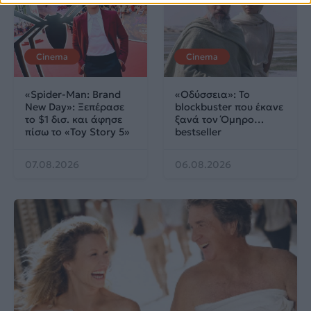
Cinema
Cinema
«Spider-Man: Brand
«Οδύσσεια»: Το
New Day»: Ξεπέρασε
blockbuster που έκανε
το $1 δισ. και άφησε
ξανά τον Όμηρο…
πίσω το «Toy Story 5»
bestseller
07.08.2026
06.08.2026