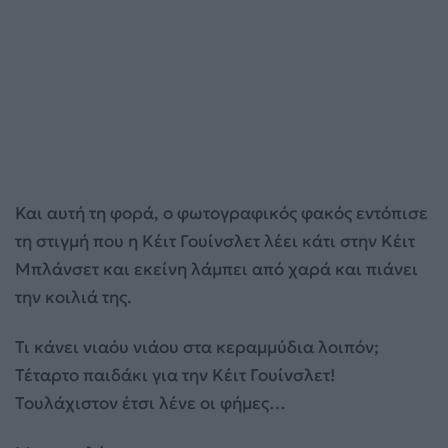
Και αυτή τη φορά, ο φωτογραφικός φακός εντόπισε
τη στιγμή που η Κέιτ Γουίνσλετ λέει κάτι στην Κέιτ
Μπλάνσετ και εκείνη λάμπει από χαρά και πιάνει
την κοιλιά της.
Τι κάνει νιαόυ νιάου στα κεραμμύδια λοιπόν;
Τέταρτο παιδάκι για την Κέιτ Γουίνσλετ!
Τουλάχιστον έτσι λένε οι φήμες…