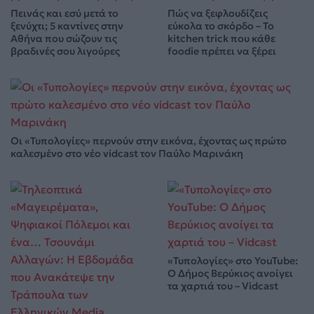
Πεινάς και εσύ μετά το
Πώς να ξεφλουδίζεις
ξενύχτι; 5 καντίνες στην
εύκολα το σκόρδο – Το
Αθήνα που σώζουν τις
kitchen trick που κάθε
βραδινές σου λιγούρες
foodie πρέπει να ξέρει
Οι «Τυπολογίες» περνούν στην εικόνα, έχοντας ως πρώτο
καλεσμένο στο νέο vidcast τον Παύλο Μαρινάκη
«Τυπολογίες» στο YouTube:
Ο Δήμος Βερύκιος ανοίγει
τα χαρτιά του – Vidcast