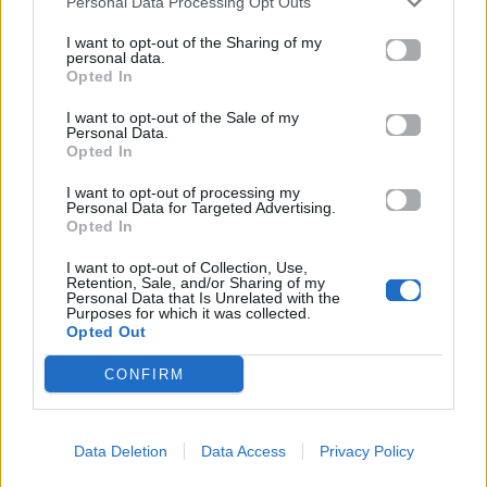
Personal Data Processing Opt Outs
I want to opt-out of the Sharing of my
08.08.2026
08.08.2026
personal data.
Opted In
I want to opt-out of the Sale of my
Personal Data.
Opted In
I want to opt-out of processing my
Personal Data for Targeted Advertising.
Opted In
Cinema
Cinema
I want to opt-out of Collection, Use,
Retention, Sale, and/or Sharing of my
Γιατί το Netflix έβαλε
«The Mummy»: Η
Personal Data that Is Unrelated with the
έναν άνθρωπο να ζει
αφίσα που «τρόμαξε»
Purposes for which it was collected.
μέσα σε billboard στο
το Λονδίνο
Opted Out
Los Angeles;
CONFIRM
07.08.2026
07.08.2026
Data Deletion
Data Access
Privacy Policy