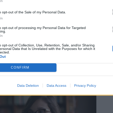
In
τη σχολή μου; Αυτά τα λίγα!
o opt-out of the Sale of my Personal Data.
In
ορείς.
to opt-out of processing my Personal Data for Targeted
ing.
ση ανεμελιάς. Ναι θα έχεις διάβασμα, ναι ίσως να
In
υ, ναι θα έχεις διάφορα ups and downs στις σχέσεις
o opt-out of Collection, Use, Retention, Sale, and/or Sharing
χτήσεις για διάβασμα, αλλά όλα αυτά έχουν μια άλλη
ersonal Data that Is Unrelated with the Purposes for which it
lected.
Ο χρόνος που έχεις ελεύθερος είναι αρκετός ώστε
Out
άγματα για τον εαυτό σου. Μπορείς να ξεκινήσεις
CONFIRM
ώσσα, να προσφέρεις εθελοντική εργασία, να
ου ταιριάζουν. Όσο με περισσότερα ασχοληθείς,
υ.
Data Deletion
Data Access
Privacy Policy