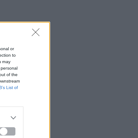
sonal or
ection to
ou may
 personal
out of the
 downstream
B’s List of