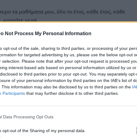
ρο τα μαθήματα μου, όλο το έτος, κάθε έτος, κάθε
, κρατάτε γερά.
o Not Process My Personal Information
στημένη, ελπίζω να είσαι το ίδιο κι εσύ μερικά
to opt-out of the sale, sharing to third parties, or processing of your per
formation for targeted advertising by us, please use the below opt-out s
r selection. Please note that after your opt-out request is processed y
eing interest-based ads based on personal information utilized by us or
disclosed to third parties prior to your opt-out. You may separately opt-
losure of your personal information by third parties on the IAB’s list of
. This information may also be disclosed by us to third parties on the
IA
Participants
that may further disclose it to other third parties.
l Data Processing Opt Outs
o opt-out of the Sharing of my personal data.