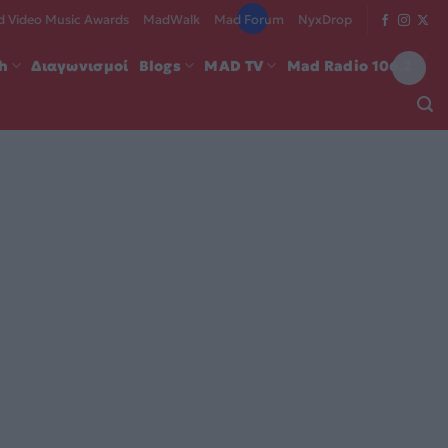
 Video Music Awards
MadWalk
Mad Forum
NyxDrop
ch
Διαγωνισμοί
Blogs
MAD TV
Mad Radio 106.2