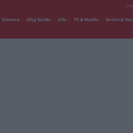
Mad
Cinema
City Guide
Life
TV & Media
Social & Te