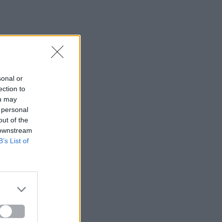
sonal or
ection to
ou may
 personal
out of the
 downstream
B’s List of