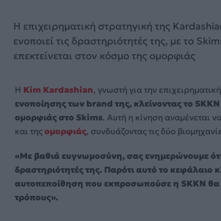
Η επιχειρηματική στρατηγική της Kardashia
ενοποιεί τις δραστηριότητές της, με το Skim
επεκτείνεται στον κόσμο της ομορφιάς
Η
Kim Kardashian
, γνωστή για την επιχειρηματική
ενοποίησης των brand της, κλείνοντας το SKKN
ομορφιάς στο Skims
. Αυτή η κίνηση αναμένεται ν
και της
ομορφιάς
, συνδυάζοντας τις δύο βιομηχανί
«Με βαθιά ευγνωμοσύνη, σας ενημερώνουμε ότι
δραστηριότητές της. Παρότι αυτό το κεφάλαιο κλ
αυτοπεποίθηση που εκπροσωπούσε η SKKN θα σ
τρόπους».