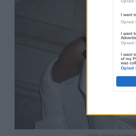
Opted 
I want t
Opted 
I want 
Advertis
Opted 
I want t
of my P
was col
Opted 
https://www.instagra