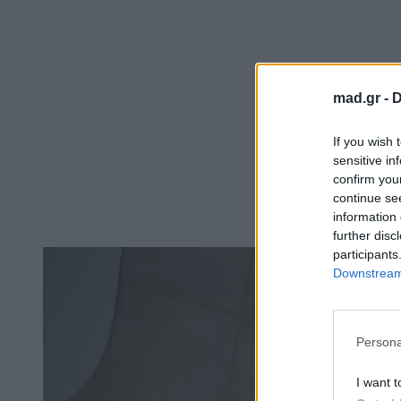
mad.gr -
D
If you wish 
sensitive in
confirm you
continue se
information 
further disc
participants
Downstream 
Persona
I want t