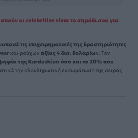
γαπούν οι celebrities είναι το σημάδι σου για
οποιεί τις επιχειρηματικές της δραστηριότητες
ewear και ρούχων
αξίας 4 δισ. δολαρίω
ν. Τον
ψηφία της Kardashian όσο και το 20% που
αστικά την ολοκληρωτική ενσωμάτωση της σειράς