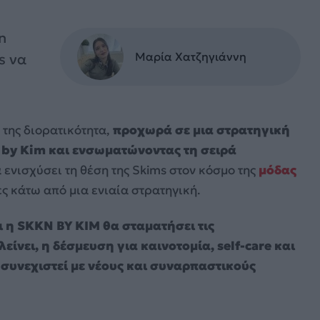
n
Μαρία Χατζηγιάννη
s να
 της διορατικότητα,
προχωρά σε μια στρατηγική
 by Kim και ενσωματώνοντας τη σειρά
α ενισχύσει τη θέση της Skims στον κόσμο της
μόδας
ες κάτω από μια ενιαία στρατηγική.
 η SKKN BY KIM θα σταματήσει τις
είνει, η δέσμευση για καινοτομία, self-care και
υνεχιστεί με νέους και συναρπαστικούς