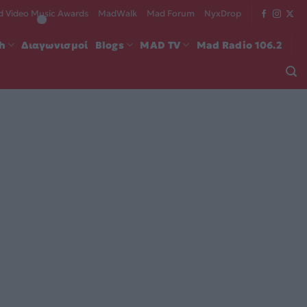
 Video Music Awards
MadWalk
Mad Forum
NyxDrop
ch
Διαγωνισμοί
Blogs
MAD TV
Mad Radio 106.2