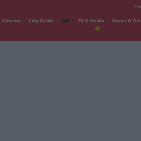
Mad
Cinema
City Guide
Life
TV & Media
Social & Te