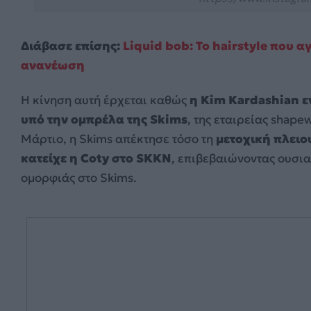
Διάβασε επίσης:
Liquid bob: Το hairstyle που α
ανανέωση
Η κίνηση αυτή έρχεται καθώς
η Kim Kardashian εν
υπό την ομπρέλα της Skims
, της εταιρείας shap
Μάρτιο, η Skims απέκτησε τόσο τη
μετοχική πλειο
κατείχε η Coty στο SKKN
, επιβεβαιώνοντας ουσι
ομορφιάς στο Skims.