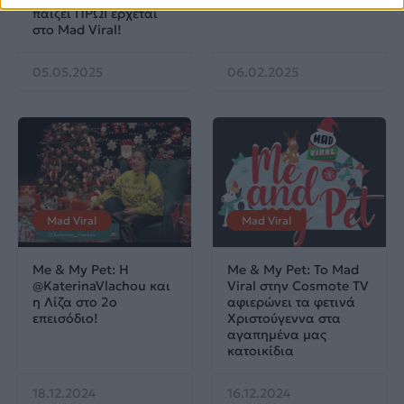
παίζει ΠΡΩΙ έρχεται
στο Mad Viral!
05.05.2025
06.02.2025
Mad Viral
Mad Viral
Me & My Pet: Η
Me & My Pet: Το Mad
‪@KaterinaVlachou‬ και
Viral στην Cosmote TV
η Λίζα στο 2ο
αφιερώνει τα φετινά
επεισόδιο!
Χριστούγεννα στα
αγαπημένα μας
κατοικίδια
18.12.2024
16.12.2024