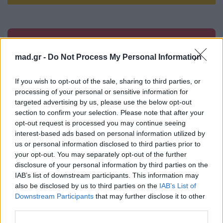
Βιογραφικά
Ελλήνων
mad.gr -
Do Not Process My Personal Information
Καλλιτεχνών
If you wish to opt-out of the sale, sharing to third parties, or
με πληροφορίες για
processing of your personal or sensitive information for
δισκογραφία, πορεία
targeted advertising by us, please use the below opt-out
και σημαντικές στιγμές
section to confirm your selection. Please note that after your
τους στην ελληνική
opt-out request is processed you may continue seeing
μουσική σκηνή
interest-based ads based on personal information utilized by
us or personal information disclosed to third parties prior to
your opt-out. You may separately opt-out of the further
disclosure of your personal information by third parties on the
Δες επίσης
IAB’s list of downstream participants. This information may
also be disclosed by us to third parties on the
IAB’s List of
Downstream Participants
that may further disclose it to other
third parties.