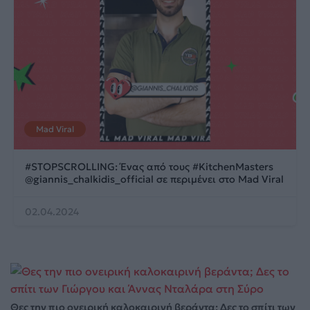
Mad Viral
#STOPSCROLLING: Ένας από τους #KitchenMasters
@giannis_chalkidis_official σε περιμένει στο Mad Viral
02.04.2024
Θες την πιο ονειρική καλοκαιρινή βεράντα; Δες το σπίτι των