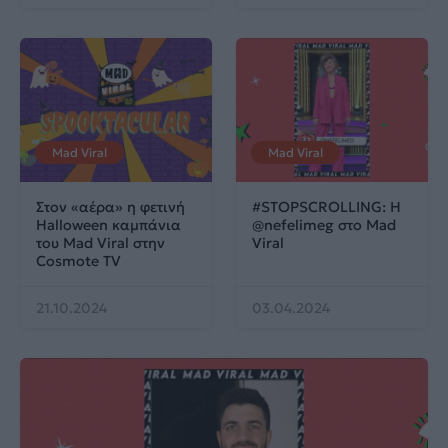
Mad Viral
Mad Viral
Στον «αέρα» η φετινή
#STOPSCROLLING: Η
Halloween καμπάνια
@nefelimeg στο Mad
του Mad Viral στην
Viral
Cosmote TV
21.10.2024
03.04.2024