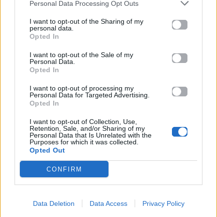
Personal Data Processing Opt Outs
I want to opt-out of the Sharing of my
MAD TV
Life
personal data.
Opted In
WATERBLOOM: Η νέα
ΠΡΩΙΝΟ Chaγάκιε: Η
I want to opt-out of the Sale of my
δροσερή εκπομπή του
συνέντευξη που θα
Personal Data.
Mad Viral που στάζει
μείνει αξέχαστη στον
Opted In
γέλιο
@tsioras_aj
I want to opt-out of processing my
Personal Data for Targeted Advertising.
21.07.2025
13.05.2025
Opted In
I want to opt-out of Collection, Use,
Retention, Sale, and/or Sharing of my
Personal Data that Is Unrelated with the
Purposes for which it was collected.
Opted Out
CONFIRM
Life
Mad Viral
Data Deletion
Data Access
Privacy Policy
ΠΡΩΙΝΟ Chaγάκιε: Το
Mad Viral: Valentine’s
Πρωϊνό που ΔΕΝ
Secret Dates