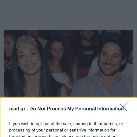
mad.gr -
Do Not Process My Personal Information
News
If you wish to opt-out of the sale, sharing to third parties, or
processing of your personal or sensitive information for
Ο Πάνος Βλάχος είναι και πάλι μαζί με
targeted advertising by us, please use the below opt-out