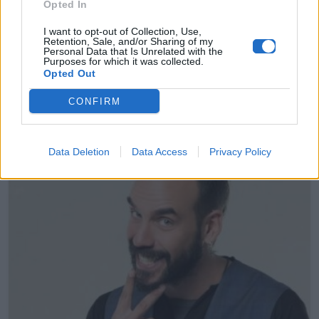
Opted In
Αυτοί είναι οι κριτές του Bake Off
I want to opt-out of Collection, Use,
Retention, Sale, and/or Sharing of my
Greece στο πλευρό της Ιωάννας
Personal Data that Is Unrelated with the
Purposes for which it was collected.
Τριανταφυλλίδου!
Opted Out
CONFIRM
02.07.2018
Data Deletion
Data Access
Privacy Policy