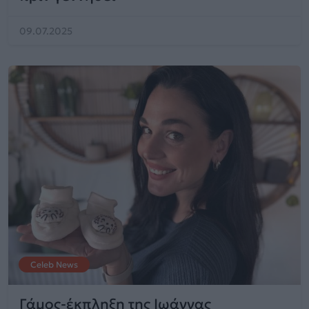
09.07.2025
Celeb News
Γάμος-έκπληξη της Ιωάννας