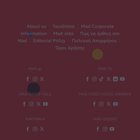
About us
|
Ταυτότητα
|
Mad Corporate
Information
|
Mad Jobs
|
Πώς να έρθεις στο
Mad
|
Editorial Policy
|
Πολιτική Απορρήτου
|
Όροι Χρήσης
MAD.gr
MAD TV
MAD RADIO 106,2
MAD VIDEO MUSIC AWARDS
MADWALK
MAD GREEKZ