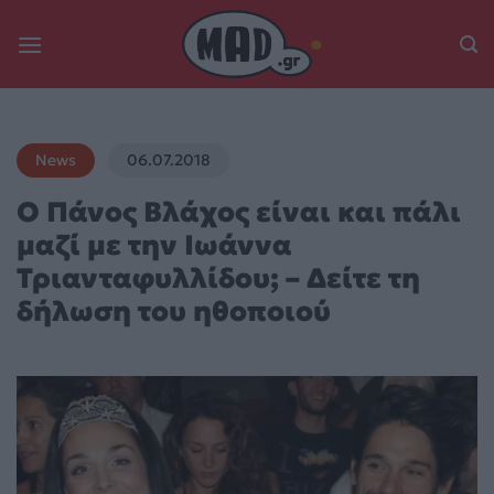
Skip
to
content
News
06.07.2018
Ο Πάνος Βλάχος είναι και πάλι
μαζί με την Ιωάννα
Τριανταφυλλίδου; – Δείτε τη
δήλωση του ηθοποιού