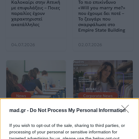
Καλοκαίρι στην Αττική
Το πιο επικίνδυνο
με επιφυλάξεις – Ποιες
«Will you marry me?»
παραλίες έχουν
που έχουμε δει ποτέ –
χαρακτηριστεί
Το ζευγάρι που
ακατάλληλες
σκαρφάλωσε στο
Empire State Building
04.07.2026
02.07.2026
News
Corporate News
mad.gr -
Do Not Process My Personal Information
Πανελλαδικές 2026:
Μία κάρτα για όλες τις
Στην κορυφή των
προνοιακές παροχές!
βαθμολογιών η
If you wish to opt-out of the sale, sharing to third parties, or
Λαρισαία Ιωάννα
processing of your personal or sensitive information for
Παπακώστα με 19.780
targeted advertising by us, please use the below opt-out