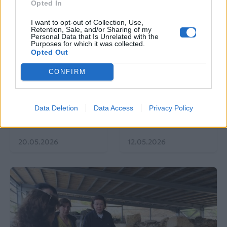
Opted In
I want to opt-out of Collection, Use,
Retention, Sale, and/or Sharing of my
Personal Data that Is Unrelated with the
Purposes for which it was collected.
Opted Out
EUROVISION
Go out
CONFIRM
ΕΡΤ: Εντυπωσιακή
Ηλεκτρικά πατίνια:
αύξηση κερδοφορίας
Μεταφορικό μέσο ή
στη φετινή Eurovision
«παγίδα» θανάτου;
Data Deletion
Data Access
Privacy Policy
Οδηγός ασφαλούς
μετακίνησης
20.05.2026
12.05.2026