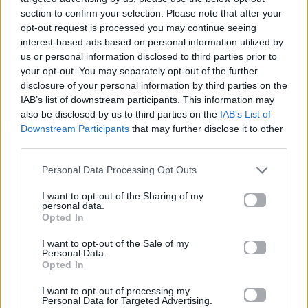
μόρια
section to confirm your selection. Please note that after your
opt-out request is processed you may continue seeing
26.06.2026
26.06.2026
interest-based ads based on personal information utilized by
us or personal information disclosed to third parties prior to
your opt-out. You may separately opt-out of the further
disclosure of your personal information by third parties on the
IAB’s list of downstream participants. This information may
also be disclosed by us to third parties on the
IAB’s List of
Downstream Participants
that may further disclose it to other
third parties.
Life
Life
Personal Data Processing Opt Outs
Πού να μην
AKTOR: Δίπλα στους
I want to opt-out of the Sharing of my
κολυμπήσεις στην
νέους επιστήμονες με
personal data.
Αττική: Οι 29
το πρόγραμμα
Opted In
ακατάλληλες παραλίες
υποτροφιών
AKTOR4TheFuture
I want to opt-out of the Sale of my
Personal Data.
Opted In
25.06.2026
04.06.2026
I want to opt-out of processing my
Personal Data for Targeted Advertising.