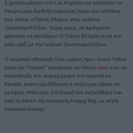
3 χρόνια μένουν στο Los Angeles και κυνηγούν το
όνειρο μιας διεθνής καριέρας λόγω του unfollow
που έκανε ο Πάνος Βλάχος στην Ιωάννα
Τριανταφυλλίδου. Τώρα όμως, τα πράγματα
φαίνεται να αλλάζουν! Ο Πάνος Βλάχος είναι και
πάλι μαζί με την Ιωάννα Τριανταφυλλίδου;
Ο γνωστός ηθοποιός λίγες μέρες πριν, έκανε follow
back την “πρώην” σύντροφό του (δείτε
εδώ
) ενώ σε
συνέντευξη που παραχώρησε στο περιοδικό
People, έκανε μία δήλωση η οποία μας έβαλε σε
σκέψεις. Μάλιστα, η δήλωσή του συζητήθηκε και
από το πάνελ της εκπομπής Happy Day, με αέρα…
επανασύνδεσης!