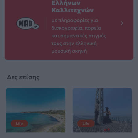
Ελλήνων
Καλλιτεχνών
με πληροφορίες για
δισκογραφία, πορεία
και σημαντικές στιγμές
τους στην ελληνική
μουσική σκηνή
Δες επίσης
Life
Life