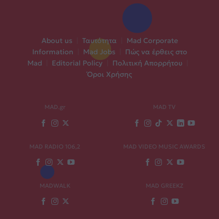
About us
|
Ταυτότητα
|
Mad Corporate
Information
|
Mad Jobs
|
Πώς να έρθεις στο
Mad
|
Editorial Policy
|
Πολιτική Απορρήτου
|
Όροι Χρήσης
MAD.gr
MAD TV
MAD RADIO 106,2
MAD VIDEO MUSIC AWARDS
MADWALK
MAD GREEKZ