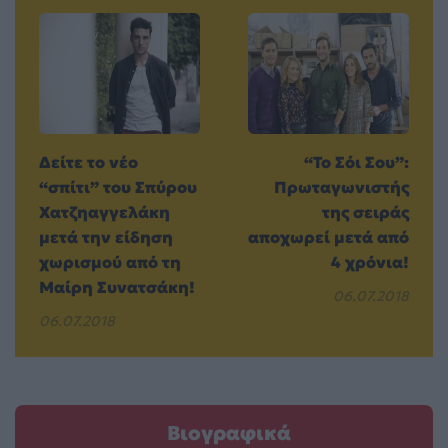
Δείτε το νέο
“Το Σόι Σου”:
“σπίτι” του Σπύρου
Πρωταγωνιστής
Χατζηαγγελάκη
της σειράς
μετά την είδηση
αποχωρεί μετά από
χωρισμού από τη
4 χρόνια!
Μαίρη Συνατσάκη!
06.07.2018
06.07.2018
Βιογραφικά