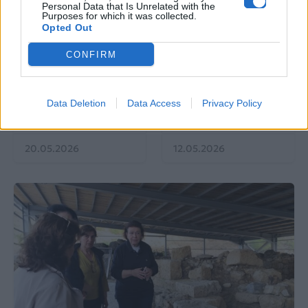
Personal Data that Is Unrelated with the
Purposes for which it was collected.
Opted Out
EUROVISION
Go out
CONFIRM
ΕΡΤ: Εντυπωσιακή
Ηλεκτρικά πατίνια:
αύξηση κερδοφορίας
Μεταφορικό μέσο ή
στη φετινή Eurovision
«παγίδα» θανάτου;
Data Deletion
Data Access
Privacy Policy
Οδηγός ασφαλούς
μετακίνησης
20.05.2026
12.05.2026