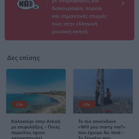
με πληροφορίες για
δισκογραφία, πορεία
και σημαντικές στιγμές
τους στην ελληνική
μουσική σκηνή
Δες επίσης
Life
Life
Καλοκαίρι στην Αττική
Το πιο επικίνδυνο
με επιφυλάξεις – Ποιες
«Will you marry me?»
παραλίες έχουν
που έχουμε δει ποτέ –
χαρακτηριστεί
Το ζευγάρι που