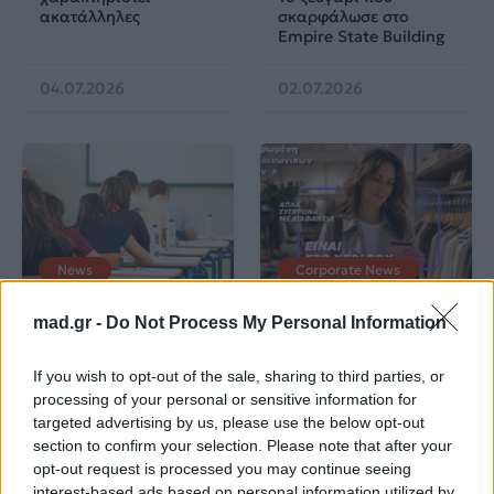
ακατάλληλες
σκαρφάλωσε στο
Empire State Building
04.07.2026
02.07.2026
News
Corporate News
mad.gr -
Do Not Process My Personal Information
Πανελλαδικές 2026:
Μία κάρτα για όλες τις
Στην κορυφή των
προνοιακές παροχές!
βαθμολογιών η
If you wish to opt-out of the sale, sharing to third parties, or
Λαρισαία Ιωάννα
processing of your personal or sensitive information for
Παπακώστα με 19.780
targeted advertising by us, please use the below opt-out
μόρια
section to confirm your selection. Please note that after your
opt-out request is processed you may continue seeing
26.06.2026
26.06.2026
interest-based ads based on personal information utilized by