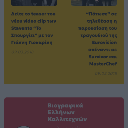
Δείτε το teaser του
“Πάτωσε” σε
νέου video clip των
τηλεθέαση η
Stavento “Το
παρουσίαση του
Σπουργίτι” με τον
τραγουδιού της
Γιάννη Γιοκαρίνη
Eurovision
απέναντι σε
09.03.2018
Survivor και
MasterChef
09.03.2018
Βιογραφικά
Ελλήνων
Καλλιτεχνών