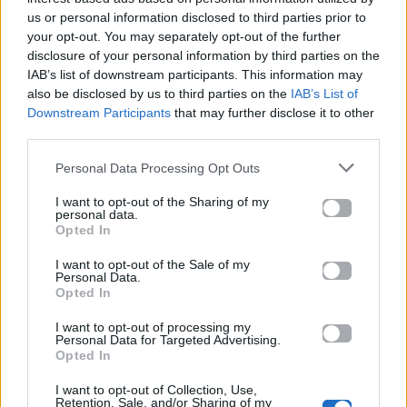
us or personal information disclosed to third parties prior to
your opt-out. You may separately opt-out of the further
disclosure of your personal information by third parties on the
IAB’s list of downstream participants. This information may
also be disclosed by us to third parties on the
IAB’s List of
Downstream Participants
that may further disclose it to other
third parties.
Life
Life
Personal Data Processing Opt Outs
Πού να μην
AKTOR: Δίπλα στους
I want to opt-out of the Sharing of my
κολυμπήσεις στην
νέους επιστήμονες με
personal data.
Αττική: Οι 29
το πρόγραμμα
Opted In
ακατάλληλες παραλίες
υποτροφιών
AKTOR4TheFuture
I want to opt-out of the Sale of my
Personal Data.
Opted In
25.06.2026
04.06.2026
I want to opt-out of processing my
Personal Data for Targeted Advertising.
Opted In
I want to opt-out of Collection, Use,
Retention, Sale, and/or Sharing of my