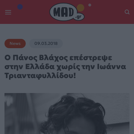
Skip
to
content
News
09.03.2018
Ο Πάνος Βλάχος επέστρεψε
στην Ελλάδα χωρίς την Ιωάννα
Τριανταφυλλίδου!