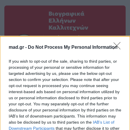
Βιογραφικά
Ελλήνων
Καλλιτεχνών
με πληροφορίες για
δισκογραφία, πορεία
mad.gr -
Do Not Process My Personal Information
και σημαντικές στιγμές
τους στην ελληνική
If you wish to opt-out of the sale, sharing to third parties, or
μουσική σκηνή
processing of your personal or sensitive information for
targeted advertising by us, please use the below opt-out
section to confirm your selection. Please note that after your
opt-out request is processed you may continue seeing
Δες επίσης
interest-based ads based on personal information utilized by
us or personal information disclosed to third parties prior to
your opt-out. You may separately opt-out of the further
disclosure of your personal information by third parties on the
IAB’s list of downstream participants. This information may
also be disclosed by us to third parties on the
IAB’s List of
Downstream Participants
that may further disclose it to other