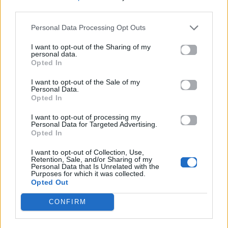
third parties.
Life
Life
Personal Data Processing Opt Outs
Καλοκαίρι στην Αττική
Το πιο επικίνδυνο
με επιφυλάξεις – Ποιες
«Will you marry me?»
I want to opt-out of the Sharing of my
παραλίες έχουν
που έχουμε δει ποτέ –
personal data.
χαρακτηριστεί
Το ζευγάρι που
Opted In
ακατάλληλες
σκαρφάλωσε στο
Empire State Building
I want to opt-out of the Sale of my
Personal Data.
Opted In
04.07.2026
02.07.2026
I want to opt-out of processing my
Personal Data for Targeted Advertising.
Opted In
I want to opt-out of Collection, Use,
Retention, Sale, and/or Sharing of my
Personal Data that Is Unrelated with the
Purposes for which it was collected.
Opted Out
News
Corporate News
CONFIRM
Πανελλαδικές 2026:
Μία κάρτα για όλες τις
Στην κορυφή των
προνοιακές παροχές!