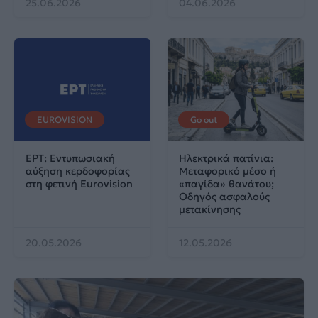
25.06.2026
04.06.2026
EUROVISION
Go out
ΕΡΤ: Εντυπωσιακή
Ηλεκτρικά πατίνια:
αύξηση κερδοφορίας
Μεταφορικό μέσο ή
στη φετινή Eurovision
«παγίδα» θανάτου;
Οδηγός ασφαλούς
μετακίνησης
20.05.2026
12.05.2026