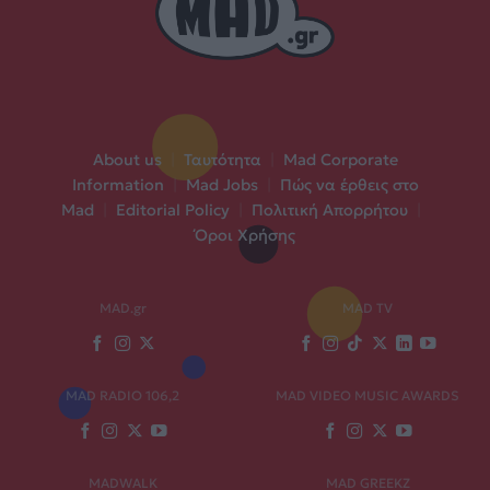
About us
|
Ταυτότητα
|
Mad Corporate
Information
|
Mad Jobs
|
Πώς να έρθεις στο
Mad
|
Editorial Policy
|
Πολιτική Απορρήτου
|
Όροι Χρήσης
MAD.gr
MAD TV
MAD RADIO 106,2
MAD VIDEO MUSIC AWARDS
MADWALK
MAD GREEKZ