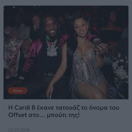
News
Η Cardi B έκανε τατουάζ το όνομα του
Offset στο… μπούτι της!
22.07.2019