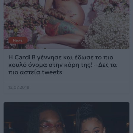
News
Η Cardi B γέννησε και έδωσε το πιο
κουλό όνομα στην κόρη της! – Δες τα
πιο αστεία tweets
12.07.2018