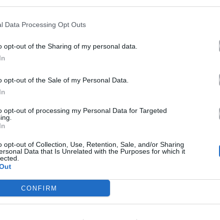
χειροπέδες και προκαλεί με
το νέο του τραγούδι
l Data Processing Opt Outs
03.08.2021
o opt-out of the Sharing of my personal data.
In
o opt-out of the Sale of my Personal Data.
In
to opt-out of processing my Personal Data for Targeted
ing.
In
o opt-out of Collection, Use, Retention, Sale, and/or Sharing
News
ersonal Data that Is Unrelated with the Purposes for which it
lected.
Out
ραμπ
Και όμως, Έλληνας
ον Θάνο
τραγουδιστής έχει αυτούς
CONFIRM
Λευκό Οίκο!
τους κοιλιακούς!
18.12.2014