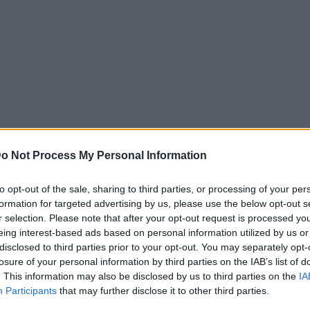
o Not Process My Personal Information
to opt-out of the sale, sharing to third parties, or processing of your per
formation for targeted advertising by us, please use the below opt-out s
r selection. Please note that after your opt-out request is processed y
eing interest-based ads based on personal information utilized by us or
disclosed to third parties prior to your opt-out. You may separately opt-
News
losure of your personal information by third parties on the IAB’s list of
. This information may also be disclosed by us to third parties on the
IA
ς: Η
«Θα μας πάνε μέσα»: Ο
Participants
that may further disclose it to other third parties.
στη νυχτερινή
Θάνος Πετρέλης φοράει