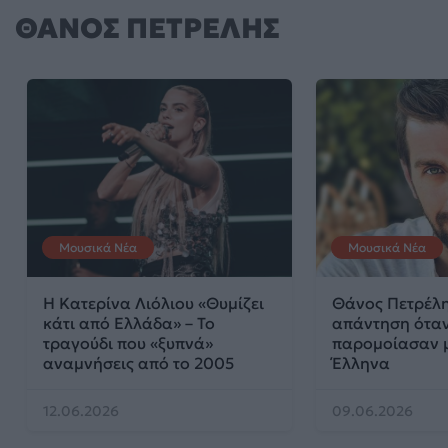
ΘΑΝΟΣ ΠΕΤΡΕΛΗΣ
Μουσικά Νέα
Μουσικά Νέα
Η Κατερίνα Λιόλιου «Θυμίζει
Θάνος Πετρέλη
κάτι από Ελλάδα» – Το
απάντηση όταν
τραγούδι που «ξυπνά»
παρομοίασαν 
αναμνήσεις από το 2005
Έλληνα
12.06.2026
09.06.2026