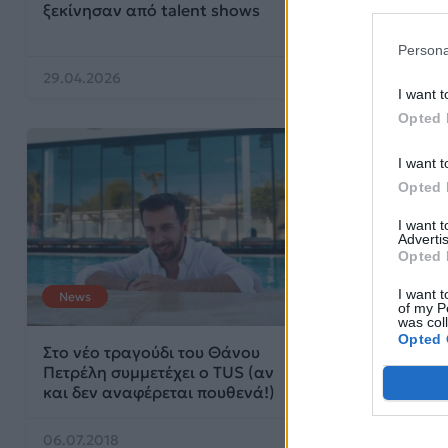
ξεκίνησαν από talent shows
Αθήνα
Persona
29.04.2026
02.11.2021
I want t
Opted 
I want t
Opted 
I want 
Advertis
Opted 
I want t
News
News
of my P
was col
Opted 
Στο νέο τραγούδι του Θάνου
Ο Ντόναλντ Τ
Πετρέλη συμμετέχει ο TUS (αν
προσκάλεσε τ
και δεν αναφέρεται πουθενά!)
Πετρέλη στον 
06.07.2018
22.03.2018