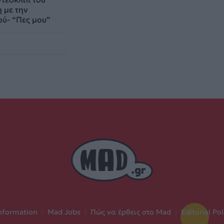
 με την
ού- “Πες μου”
nformation
|
Mad Jobs
|
Πώς να έρθεις στο Mad
|
Editorial Pol