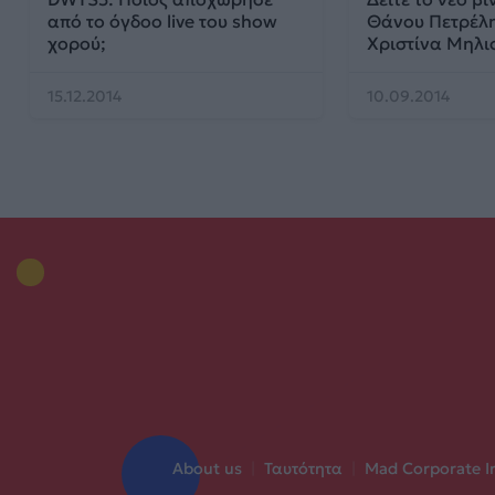
από το όγδοο live του show
Θάνου Πετρέλη
χορού;
Χριστίνα Μηλι
15.12.2014
10.09.2014
About us
|
Ταυτότητα
|
Mad Corporate I