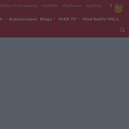
 Video Music Awards
MadWalk
Mad Forum
NyxDrop
ch
Διαγωνισμοί
Blogs
MAD TV
Mad Radio 106.2