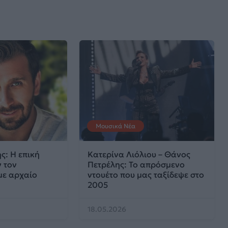
Μουσικά Νέα
ς: Η επική
Κατερίνα Λιόλιου – Θάνος
 τον
Πετρέλης: To απρόσμενο
με αρχαίο
ντουέτο που μας ταξίδεψε στο
2005
18.05.2026