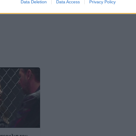
Data Deletion
Data Access
Privacy Policy
ντεοκλιπ του