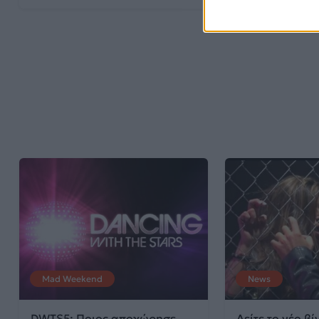
Mad Weekend
News
DWTS5: Ποιος αποχώρησε
Δείτε το νέο βί