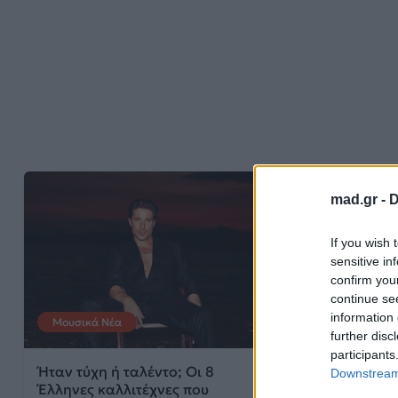
mad.gr -
D
If you wish 
sensitive in
confirm you
continue se
information 
Μουσικά Νέα
News
further disc
participants
Ήταν τύχη ή ταλέντο; Οι 8
Θάνος Πετρέλη
Downstream 
Έλληνες καλλιτέχνες που
επιστροφή του 