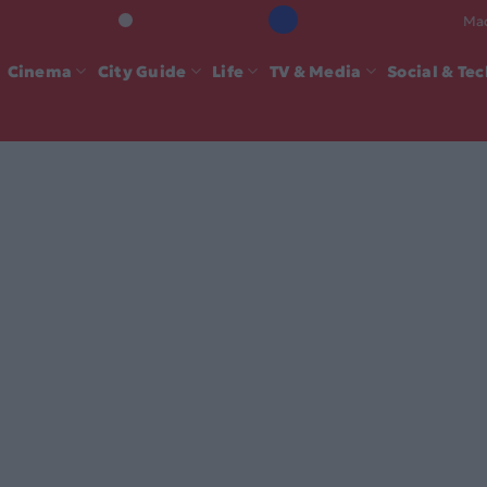
Mad
Cinema
City Guide
Life
TV & Media
Social & Te