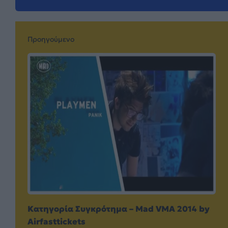
Προηγούμενο
Kατηγορία Συγκρότημα – Mad VMA 2014 by
Airfasttickets