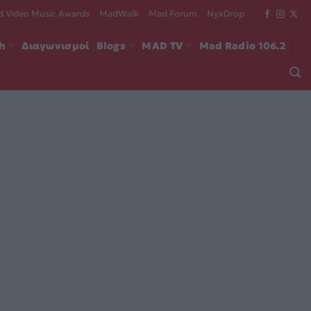
 Video Music Awards
MadWalk
Mad Forum
NyxDrop
ch
Διαγωνισμοί
Blogs
MAD TV
Mad Radio 106.2