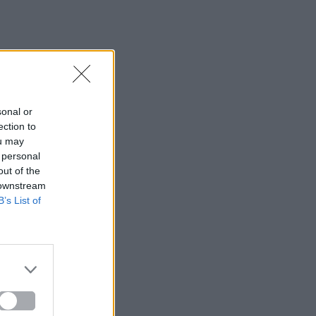
sonal or
ection to
ou may
 personal
out of the
 downstream
B’s List of