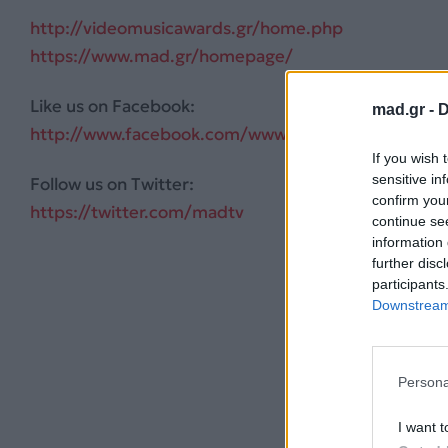
http://videomusicawards.gr/home.php
https://www.mad.gr/homepage/
Like us on Facebook:
mad.gr -
D
http://www.facebook.com/www.mad.tv
If you wish 
sensitive in
Follow us on Twitter:
confirm you
https://twitter.com/madtv
continue se
information 
further disc
participants
Downstream 
Persona
I want t