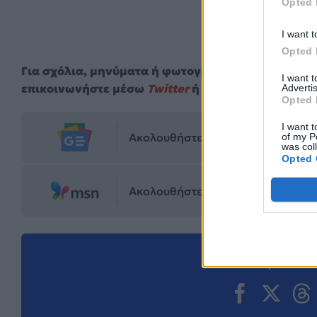
Opted 
I want t
Opted 
Για σχόλια, μηνύματα ή φωτογραφικό υλικό σχετι
I want 
επικοινωνήστε μέσω
Twitter
ή ακολουθήστε μας σ
Advertis
Opted 
I want t
Ακολουθήστε το Mad.gr στο Goog
of my P
was col
Opted 
Ακολουθήστε το Mad.gr στο MSN
Μοιράσου αυ