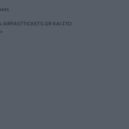
kets
 AIRFASTTICKETS.GR ΚΑΙ ΣΤΟ
/>