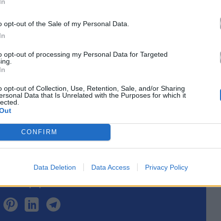
In
o opt-out of the Sale of my Personal Data.
In
κά με το
Mad.gr
, επισκεφτείτε μας στο
Facebook
,
to opt-out of processing my Personal Data for Targeted
το
Instagram
.
ing.
In
o opt-out of Collection, Use, Retention, Sale, and/or Sharing
le News
ersonal Data that Is Unrelated with the Purposes for which it
lected.
Out
CONFIRM
Data Deletion
Data Access
Privacy Policy
τό το άρθρο