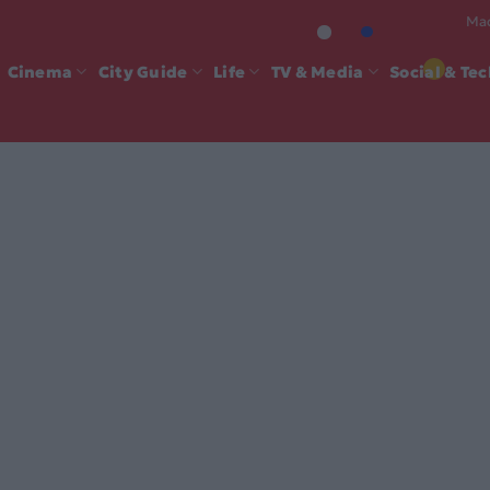
Mad
Cinema
City Guide
Life
TV & Media
Social & Te