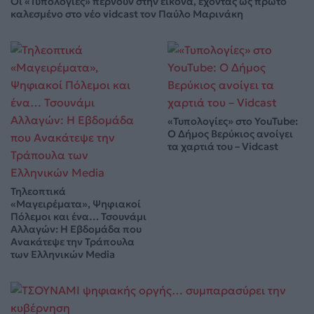
Οι «Τυπολογίες» περνούν στην εικόνα, έχοντας ως πρώτο
καλεσμένο στο νέο vidcast τον Παύλο Μαρινάκη
«Τυπολογίες» στο YouTube:
Ο Δήμος Βερύκιος ανοίγει
τα χαρτιά του – Vidcast
Τηλεοπτικά
«Μαγειρέματα», Ψηφιακοί
Πόλεμοι και ένα… Τσουνάμι
Αλλαγών: Η Εβδομάδα που
Ανακάτεψε την Τράπουλα
των Ελληνικών Media