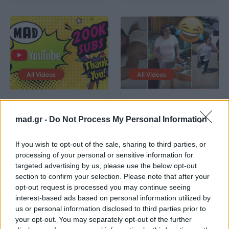
All Videos
All Videos
Το Mad TV στο Top3
Το διαφημιστικό σποτ
των ελληνικών media
του Ημιμαραθωνίου
mad.gr -
Do Not Process My Personal Information
στο YouTube
Κρήτης με την
Eλληνίδα μάνα που
έχει γίνει viral
If you wish to opt-out of the sale, sharing to third parties, or
processing of your personal or sensitive information for
22.02.2018
20.07.2017
targeted advertising by us, please use the below opt-out
section to confirm your selection. Please note that after your
opt-out request is processed you may continue seeing
interest-based ads based on personal information utilized by
us or personal information disclosed to third parties prior to
your opt-out. You may separately opt-out of the further