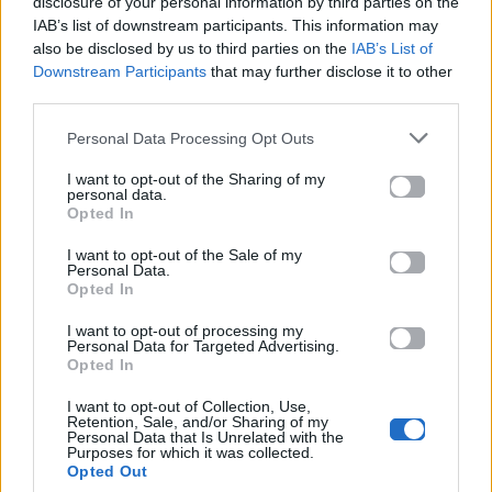
disclosure of your personal information by third parties on the
IAB’s list of downstream participants. This information may
All Videos
All Videos
also be disclosed by us to third parties on the
IAB’s List of
Downstream Participants
that may further disclose it to other
third parties.
Ο Σπύρος Σαμοΐλης
Survivor: Σάλος με το
κάνει push ups!
βίντεο από το
αγώνισμα της
Personal Data Processing Opt Outs
Κυριακής – Υπήρξε
παραβίαση κανόνων;
I want to opt-out of the Sharing of my
personal data.
Opted In
29.06.2017
26.06.2017
I want to opt-out of the Sale of my
Personal Data.
Opted In
I want to opt-out of processing my
Personal Data for Targeted Advertising.
Opted In
I want to opt-out of Collection, Use,
All Videos
All Videos
Retention, Sale, and/or Sharing of my
Personal Data that Is Unrelated with the
Purposes for which it was collected.
H διπλή γκάφα του
Αυτός ο άνθρωπος
Opted Out
Ντάνου στο Survivor
κλείστηκε δεμένος