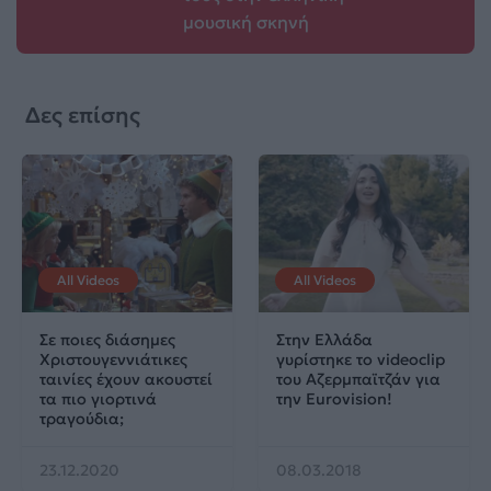
μουσική σκηνή
Δες επίσης
All Videos
All Videos
Σε ποιες διάσημες
Στην Ελλάδα
Χριστουγεννιάτικες
γυρίστηκε το videoclip
ταινίες έχουν ακουστεί
του Αζερμπαϊτζάν για
τα πιο γιορτινά
την Eurovision!
τραγούδια;
23.12.2020
08.03.2018