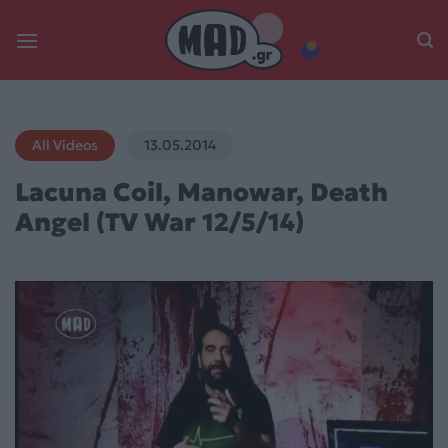
Skip
to
content
All Videos
13.05.2014
Lacuna Coil, Manowar, Death
Angel (TV War 12/5/14)