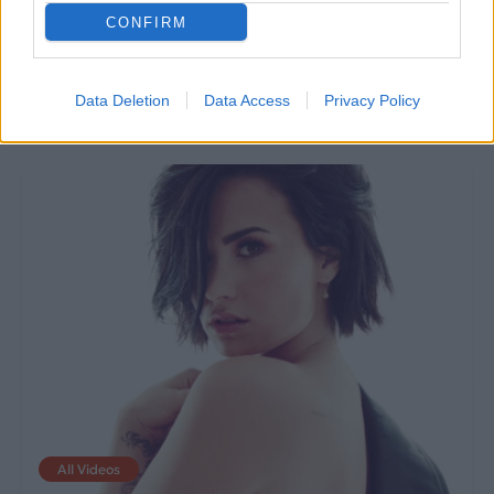
που δεν πρόσεξε
μέσα σε ένα πλυντήριο
CONFIRM
(σχεδόν) κανείς!
και κατάφερε να
αποδράσει.
Data Deletion
Data Access
Privacy Policy
25.05.2017
27.04.2017
All Videos