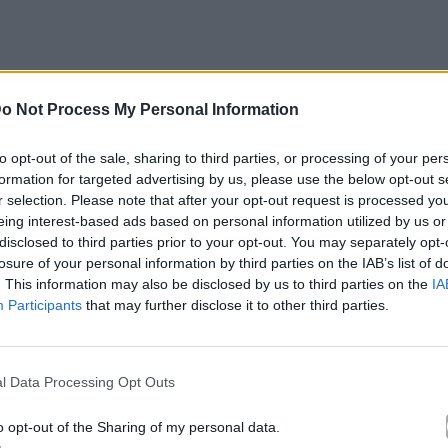
o Not Process My Personal Information
κά με το
Mad.gr
, επισκεφτείτε μας στο
Facebook
,
το
Instagram
.
to opt-out of the sale, sharing to third parties, or processing of your per
formation for targeted advertising by us, please use the below opt-out s
r selection. Please note that after your opt-out request is processed y
le News
eing interest-based ads based on personal information utilized by us or
disclosed to third parties prior to your opt-out. You may separately opt-
losure of your personal information by third parties on the IAB’s list of
. This information may also be disclosed by us to third parties on the
IA
Participants
that may further disclose it to other third parties.
l Data Processing Opt Outs
τό το άρθρο
o opt-out of the Sharing of my personal data.