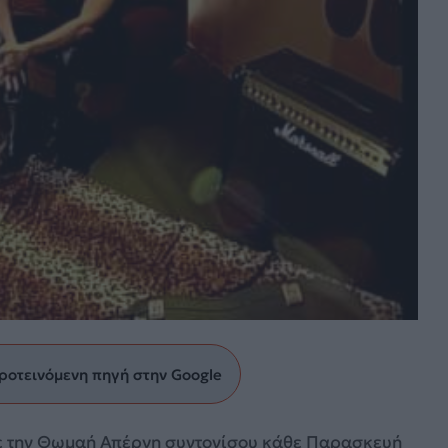
ροτεινόμενη πηγή στην Google
 με την Θωμαή Απέργη συντονίσου κάθε Παρασκευή