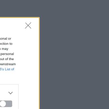
sonal or
ection to
ou may
 personal
out of the
 downstream
B’s List of