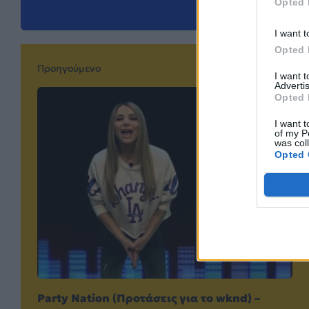
Opted 
I want t
Opted 
Προηγούμενο
I want 
Advertis
Opted 
I want t
of my P
was col
Opted 
Party Nation (Προτάσεις για το wknd) –