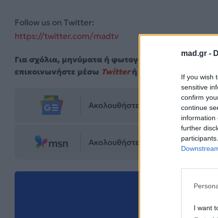
Follow us on Twitter:
https://twitter.com/madtv
mad.gr -
D
Για σχόλια, μηνύματα ή φωτογραφικό υλικό σχετι
επικοινωνήστε μέσω
Twitter
ή ακολουθήστε μας σ
If you wish 
sensitive in
confirm you
Ακολουθήστε το Mad.gr στο Goog
continue se
information 
further disc
participants
Ακολουθήστε το Mad.gr στο MSN
Downstream 
Persona
Μοιράσου αυ
I want t