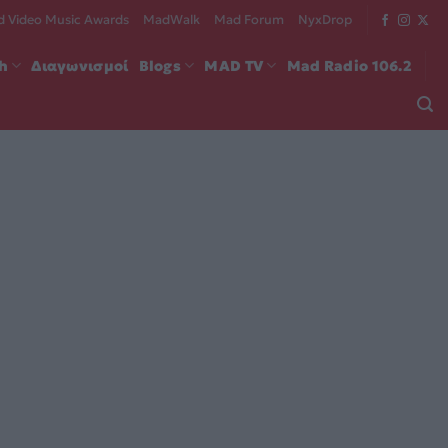
 Video Music Awards
MadWalk
Mad Forum
NyxDrop
ch
Διαγωνισμοί
Blogs
MAD TV
Mad Radio 106.2