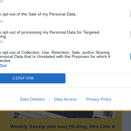
In
o opt-out of the Sale of my Personal Data.
In
Επόμενο
to opt-out of processing my Personal Data for Targeted
ing.
In
o opt-out of Collection, Use, Retention, Sale, and/or Sharing
ersonal Data that Is Unrelated with the Purposes for which it
lected.
Out
CONFIRM
Data Deletion
Data Access
Privacy Policy
Weekly Gossip από τους Mr.Blog, Mrs.Chic &