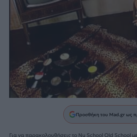
Προσθήκη του Mad.gr ως π
Για να παρακολουθήσεις το Nu School Old School