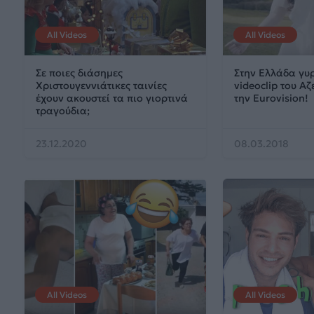
All Videos
All Videos
Σε ποιες διάσημες
Στην Ελλάδα γυρ
Χριστουγεννιάτικες ταινίες
videoclip του Α
έχουν ακουστεί τα πιο γιορτινά
την Eurovision!
τραγούδια;
23.12.2020
08.03.2018
All Videos
All Videos