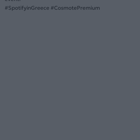
#SpotifyinGreece #CosmotePremium