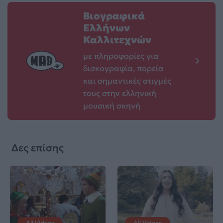
Βιογραφικά
Ελλήνων
Καλλιτεχνών
με πληροφορίες για
δισκογραφία, πορεία
και σημαντικές στιγμές
τους στην ελληνική
μουσική σκηνή
Δες επίσης
All Videos
All Videos