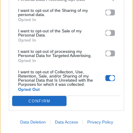
I want to opt-out of the Sharing of my
personal data.
Opted In
I want to opt-out of the Sale of my
All Videos
All Videos
Personal Data.
Opted In
H διπλή γκάφα του
Αυτός ο άνθρωπος
I want to opt-out of processing my
Personal Data for Targeted Advertising.
Ντάνου στο Survivor
κλείστηκε δεμένος
Opted In
που δεν πρόσεξε
μέσα σε ένα πλυντήριο
(σχεδόν) κανείς!
και κατάφερε να
I want to opt-out of Collection, Use,
αποδράσει.
Retention, Sale, and/or Sharing of my
Personal Data that Is Unrelated with the
Purposes for which it was collected.
25.05.2017
27.04.2017
Opted Out
CONFIRM
Data Deletion
Data Access
Privacy Policy