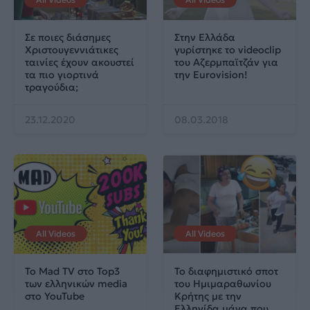
Σε ποιες διάσημες
Στην Ελλάδα
Χριστουγεννιάτικες
γυρίστηκε το videoclip
ταινίες έχουν ακουστεί
του Αζερμπαϊτζάν για
τα πιο γιορτινά
την Eurovision!
τραγούδια;
23.12.2020
08.03.2018
All Videos
All Videos
Το Mad TV στο Top3
Το διαφημιστικό σποτ
των ελληνικών media
του Ημιμαραθωνίου
στο YouTube
Κρήτης με την
Eλληνίδα μάνα που