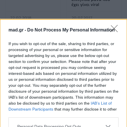
έχει γίνει viral
22.02.2018
20.07.2017
mad.gr -
Do Not Process My Personal Information
If you wish to opt-out of the sale, sharing to third parties, or
processing of your personal or sensitive information for
targeted advertising by us, please use the below opt-out
section to confirm your selection. Please note that after your
All Videos
All Videos
opt-out request is processed you may continue seeing
interest-based ads based on personal information utilized by
us or personal information disclosed to third parties prior to
Ο Σπύρος Σαμοΐλης
Survivor: Σάλος με το
κάνει push ups!
βίντεο από το
your opt-out. You may separately opt-out of the further
αγώνισμα της
disclosure of your personal information by third parties on the
Κυριακής – Υπήρξε
IAB’s list of downstream participants. This information may
παραβίαση κανόνων;
also be disclosed by us to third parties on the
IAB’s List of
Downstream Participants
that may further disclose it to other
29.06.2017
26.06.2017
third parties.
Personal Data Processing Opt Outs