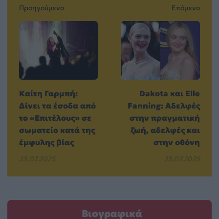
Προηγούμενο
Επόμενο
Καίτη Γαρμπή:
Dakota και Elle
Δίνει τα έσοδα από
Fanning: Αδελφές
το «Επιτέλους» σε
στην πραγματική
σωματείο κατά της
ζωή, αδελφές και
έμφυλης βίας
στην οθόνη
23.07.2025
23.07.2025
Βιογραφικά