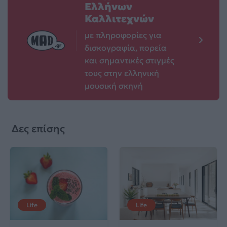
Ελλήνων
Καλλιτεχνών
με πληροφορίες για
δισκογραφία, πορεία
και σημαντικές στιγμές
τους στην ελληνική
μουσική σκηνή
Δες επίσης
Life
Life