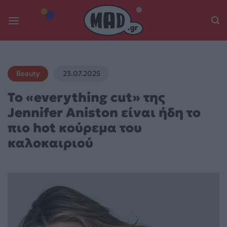
Skip
to
content
Beauty
23.07.2025
Το «everything cut» της
Jennifer Aniston είναι ήδη το
πιο hot κούρεμα του
καλοκαιριού