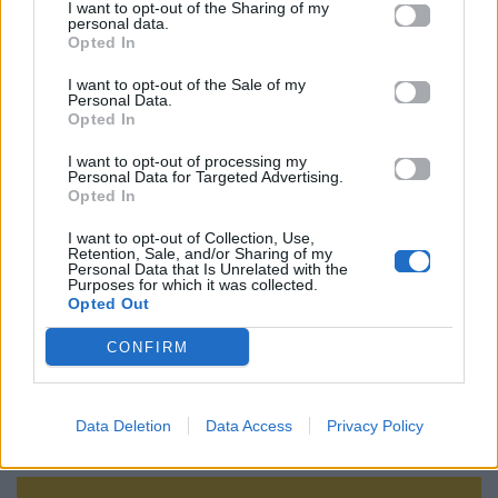
I want to opt-out of the Sharing of my
personal data.
everything cut
Hair trend
Jennifer Aniston
κούρεμα
Opted In
μαλλιά
I want to opt-out of the Sale of my
Personal Data.
Ακολουθήστε το
Opted In
Mad.gr στο Google
News
I want to opt-out of processing my
Personal Data for Targeted Advertising.
Opted In
Ακολουθήστε το
I want to opt-out of Collection, Use,
Mad.gr στο MSN
Retention, Sale, and/or Sharing of my
Personal Data that Is Unrelated with the
Purposes for which it was collected.
Opted Out
Μοιράσου αυτό το άρθρο
CONFIRM
Data Deletion
Data Access
Privacy Policy