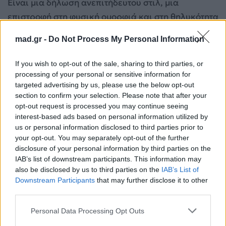
Είναι μια δήλωση ανεπιτήδευτου στιλ, μια
επιστροφή στη φυσική ομορφιά και στη θηλυκότητα
που δεν προσπαθεί πολύ – αλλά καταφέρνει τα
mad.gr -
Do Not Process My Personal Information
πάντα. Αν είσαι έτοιμη να αλλάξεις κάτι αυτό το
καλοκαίρι χωρίς να θυσιάσεις την άνεσή σου,
If you wish to opt-out of the sale, sharing to third parties, or
ξέρεις τι πρέπει να ζητήσεις. Ένα κούρεμα που
processing of your personal or sensitive information for
targeted advertising by us, please use the below opt-out
κάνει τα πάντα, για μια γυναίκα που δεν έχει πια
section to confirm your selection. Please note that after your
τίποτα να αποδείξει, μόνο να απολαύσει.
opt-out request is processed you may continue seeing
interest-based ads based on personal information utilized by
Διάβασε επίσης:
Polka Dot Nails: Το απόλυτο
us or personal information disclosed to third parties prior to
your opt-out. You may separately opt-out of the further
καλοκαιρινό nail trend με την υπογραφή της
disclosure of your personal information by third parties on the
Hailey Bieber
IAB’s list of downstream participants. This information may
also be disclosed by us to third parties on the
IAB’s List of
Για σχόλια, μηνύματα ή φωτογραφικό υλικό
Downstream Participants
that may further disclose it to other
third parties.
σχετικά με το
Mad.gr
, επισκεφτείτε μας στο
Facebook
, επικοινωνήστε μέσω
Twitter
ή
Personal Data Processing Opt Outs
ακολουθήστε μας στο
Instagram
.